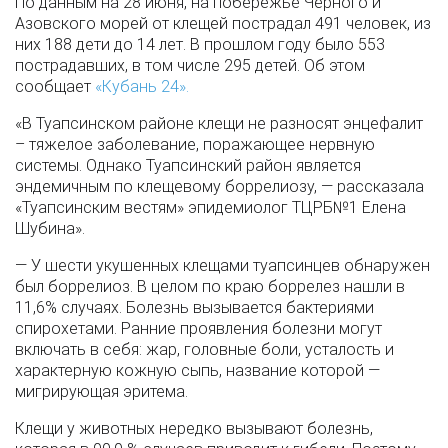
По данным на 28 июня, на побережье Черного и
Азовского морей от клещей пострадал 491 человек, из
них 188 дети до 14 лет. В прошлом году было 553
пострадавших, в том числе 295 детей. Об этом
сообщает
«Кубань 24».
«В Туапсинском районе клещи не разносят энцефалит
– тяжелое заболевание, поражающее нервную
системы. Однако Туапсинский район является
эндемичным по клещевому боррелиозу, — рассказала
«Туапсинским вестям» эпидемиолог ТЦРБ№1 Елена
Шубина».
— У шести укушенных клещами туапсинцев обнаружен
был боррелиоз. В целом по краю боррелез нашли в
11,6% случаях. Болезнь вызывается бактериями
спирохетами. Ранние проявления болезни могут
включать в себя: жар, головные боли, усталость и
характерную кожную сыпь, название которой —
мигрирующая эритема.
Клещи у животных нередко вызывают болезнь,