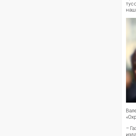
тус
наша
Вал
«Ох
– Га
изда