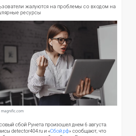
ьзователи жалуются на проблемы со входом на
улярные ресурсы
 magnific.com
совый сбой Рунета произошел днем 6 августа.
исы detector404.ru и «
Сбой.рф
» сообщают, что