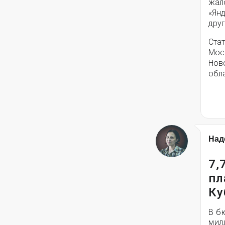
жал
«Янд
друг
Стат
Моск
Нов
обла
Над
7,
пл
Ку
В б
мил