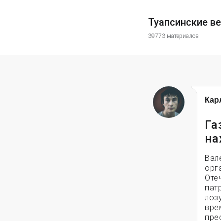
Туапсинские в
39773 материалов
Кар
Га
на
Вал
орг
Оте
пат
лоз
вре
пре