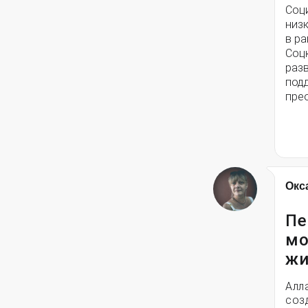
Соц
низ
в ра
Соц
разв
под
пре
Окс
Пе
мо
жи
Алл
соз