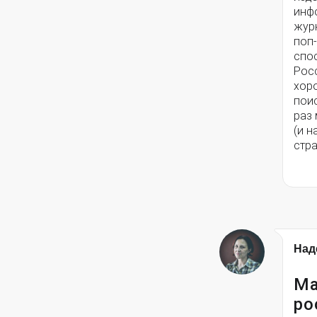
инф
журн
поп
спос
Росс
хоро
поис
раз
(и н
стра
Над
Ма
ро