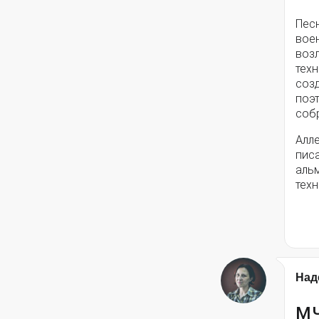
Пес
вое
воз
техн
соз
поэ
собр
Алле
писа
альм
техн
Над
МЧ