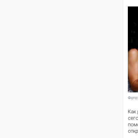
Фото:
Как
сег
помо
откр