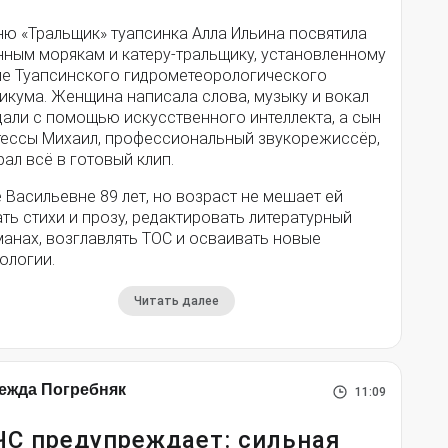
ню «Тральщик» туапсинка Алла Ильина посвятила
нным морякам и катеру-тральщику, установленному
ле Туапсинского гидрометеорологического
икума. Женщина написала слова, музыку и вокал
дали с помощью искусственного интеллекта, а сын
тессы Михаил, профессиональный звукорежиссёр,
ал всё в готовый клип.
 Васильевне 89 лет, но возраст не мешает ей
ть стихи и прозу, редактировать литературный
анах, возглавлять ТОС и осваивать новые
ологии.
Читать далее
ежда Погребняк
11:09
С предупреждает: сильная