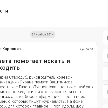
ести
24 ноября 2014
л Карпенко
06:00
зета помогает искать и
ходить
ерий Стародуб, руководитель краевой
анизации «Охрана памяти Защитников
чества»: – Газета «Туапсинские вести» – глубоко
риотичное издание, и это выражается не в
унгах, а в подборе информации, героев всех
мен, о которых пишут журналисты. На фоне
ссы, для которой главное — поп-идолы, шоу-