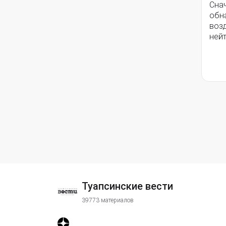
Сна
обн
воз
ней
Туапсинские вести
39773 материалов