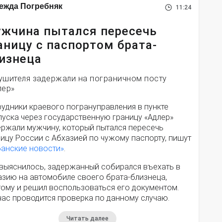
ежда Погребняк
11:24
жчина пытался пересечь
аницу с паспортом брата-
изнеца
ушителя задержали на пограничном посту
лер»
рудники краевого погрануправления в пункте
пуска через государственную границу «Адлер»
ержали мужчину, который пытался пересечь
ицу России с Абхазией по чужому паспорту, пишут
банские новости»
.
 выяснилось, задержанный собирался въехать в
азию на автомобиле своего брата-близнеца,
тому и решил воспользоваться его документом.
час проводится проверка по данному случаю.
Читать далее