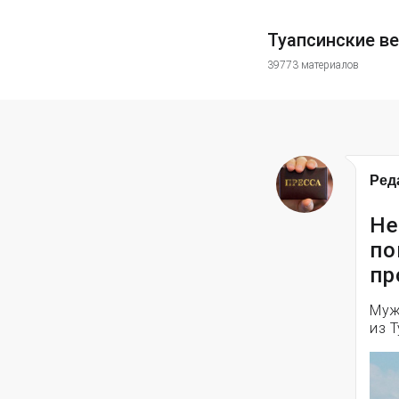
Туапсинские в
39773 материалов
Ред
Не
по
пр
Муж
из 