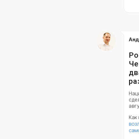
Анд
Ро
Че
дв
ра
Нац
сде
авгу
Как 
воз
сам