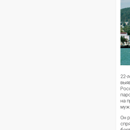
22-л
выя
Рос
пар
на 
муж
Он р
спря
борт