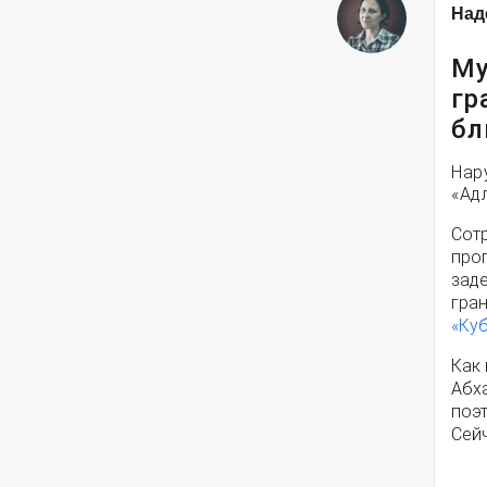
Над
Му
гр
бл
Нар
«Ад
Сот
про
зад
гран
«Ку
Как
Абх
поэ
Сей