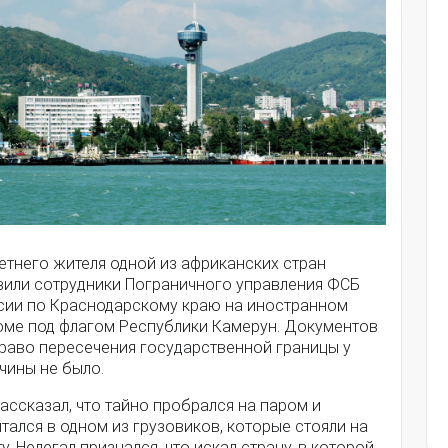
етнего жителя одной из африканских стран
вили сотрудники Пограничного управления ФСБ
сии по Краснодарскому краю на иностранном
оме под флагом Республики Камерун. Документов
право пересечения государственной границы у
чины не было.
ассказал, что тайно пробрался на паром и
тался в одном из грузовиков, которые стояли на
у. Нелегал признался, что искал страну, в которой