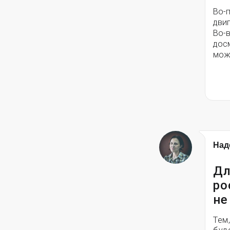
Во-
двиг
Во-в
дос
мож
Над
Дл
ро
не
Тем