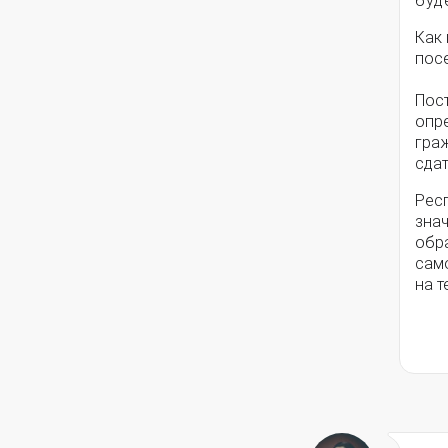
буд
Как
пос
Пос
опр
гра
сда
Респ
знач
обра
сам
на 