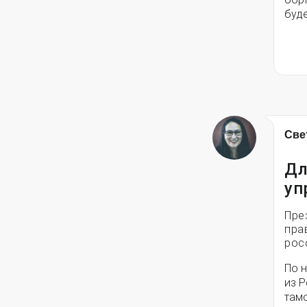
буд
Све
Дл
уп
Пре
пра
рос
По 
из 
там