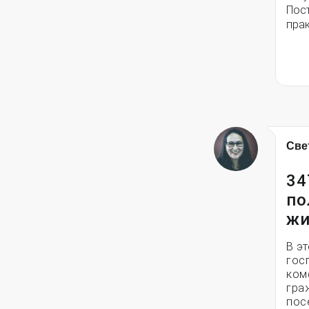
Пост
прак
Све
34
по
жи
В э
гос
ком
гра
пос