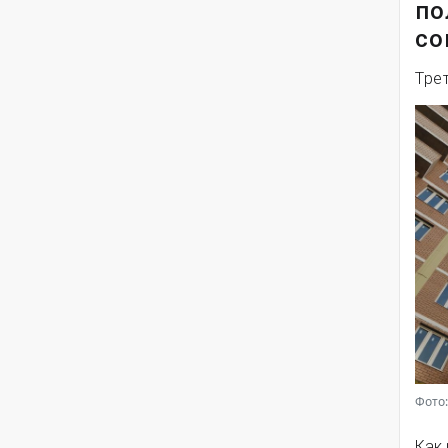
по
со
Тре
Фото:
Как