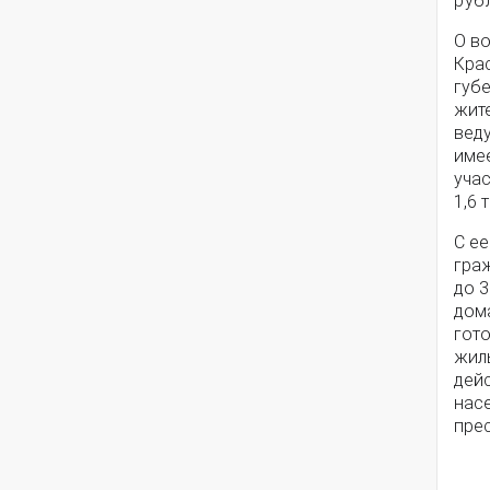
руб
О в
Кра
губ
жите
вед
имее
учас
1,6 
С е
гра
до 3
дома
гото
жил
дейс
нас
пре