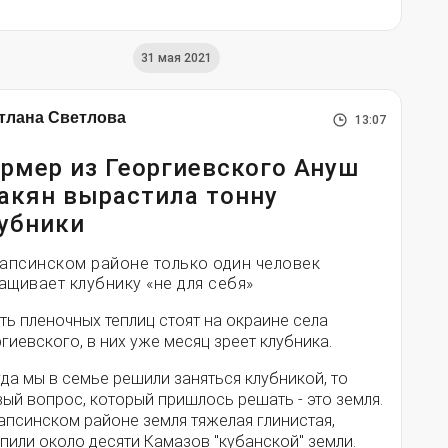
31 мая 2021
тлана Светлова
13:07
рмер из Георгиевского Ануш
акян вырастила тонну
убники
уапсинском районе только один человек
ащивает клубнику «не для себя»
ь пленочных теплиц стоят на окраине села
гиевского, в них уже месяц зреет клубника.
да мы в семье решили заняться клубникой, то
ый вопрос, который пришлось решать - это земля.
апсинском районе земля тяжелая глинистая,
пили около десяти Камазов "кубанской" земли.