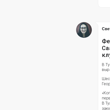
Све
Фе
Са
кл
В Т
выр
Шест
Геор
«Ког
перв
В Ту
заку