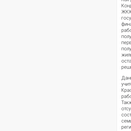
Кон
ЖКХ
гос
фин
раб
полу
пер
полу
жил
ост
реш
Дан
учит
Крас
рабо
Так
отс
сост
сем
реги