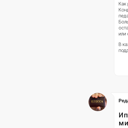
Как
Кон
педа
Боль
ост
или
В к
подд
Ред
Ип
ми