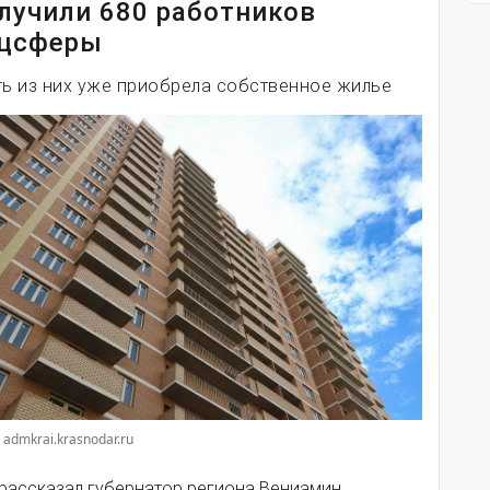
лучили 680 работников
цсферы
ть из них уже приобрела собственное жилье
 admkrai.krasnodar.ru
 рассказал губернатор региона Вениамин