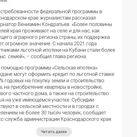
лей.
остребованности федеральной программы в
снодарском крае журналистам рассказал
ернатор Вениамин Кондратьев. «Более половины
лей края проживают на селе и для нас, как
ущего аграрного региона страны, их поддержка
т огромное значение. С начала 2021 года
тниками льготной ипотеки на Кубани стали более
тыс. семей», – сообщил глава региона.
е помощью программы «Сельская ипотека»
ждане могут оформить кредит по льготной ставке
% годовых на покупку земли и строительство
, на приобретение квартиры в новостройке,
вого частного дома, а также на строительство
ья на уже имеющемся участке. Субсидии
твуют в сельской местности и в городах с
елением не более 30 тысяч человек, сообщает
сс-служба администрации Краснодарского края.
Читать далее