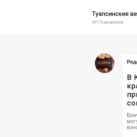
Туапсинские в
39773 материалов
Ред
В 
кр
пр
со
Вра
мог
взн