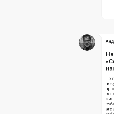
Анд
На
«С
на
По 
пок
пра
сог
мин
суб
агр