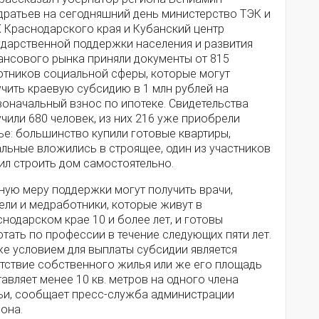
дратьев на сегодняшний день министерство ТЭК и
 Краснодарского края и Кубанский центр
ударственной поддержки населения и развития
ансового рынка приняли документы от 815
отников социальной сферы, которые могут
чить краевую субсидию в 1 млн рублей на
воначальный взнос по ипотеке. Свидетельства
чили 680 человек, из них 216 уже приобрели
ье: большинство купили готовые квартиры,
альные вложились в строящее, один из участников
ил строить дом самостоятельно.
ную меру поддержки могут получить врачи,
ели и медработники, которые живут в
нодарском крае 10 и более лет, и готовы
тать по профессии в течение следующих пяти лет.
же условием для выплаты субсидии является
утствие собственного жилья или же его площадь
авляет менее 10 кв. метров на одного члена
ьи, сообщает пресс-служба администрации
она.