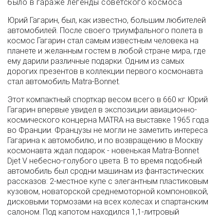
было в гараже легенды советского космоса
Юрий Гагарин, был, как известно, большим любителей
автомобилей. После своего триумфального полета в
космос Гагарин стал самым известным человека на
планете и желанным гостем в любой стране мира, где
ему дарили различные подарки. Одним из самых
дорогих презентов в коллекции первого космонавта
стал автомобиль Matra-Bonnet.
Этот компактный спорткар весом всего в 660 кг Юрий
Гагарин впервые увидел в экспозиции авиационно-
космического концерна MATRA на выставке 1965 года
во Франции. Французы не могли не заметить интереса
Гагарина к автомобилю, и по возвращению в Москву
космонавта ждал подарок - новенькая Matra-Bonnet
Djet V небесно-голубого цвета. В то время подобный
автомобиль был сродни машинам из фантастических
рассказов: 2-местное купе с элегантным пластиковым
кузовом, новаторской среднемоторной компоновкой,
дисковыми тормозами на всех колесах и спартанским
салоном. Под капотом находился 1,1-литровый