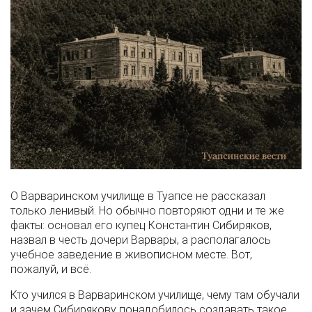
О Варваринском училище в Туапсе не рассказал
только ленивый. Но обычно повторяют одни и те же
факты: основал его купец Константин Сибиряков,
назвал в честь дочери Варвары, а располагалось
учебное заведение в живописном месте. Вот,
пожалуй, и всё.
Кто учился в Варваринском училище, чему там обучали
и зачем Сибирякову понадобилось создавать такое