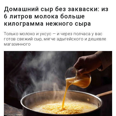
Домашний сыр без закваски: из
6 литров молока больше
килограмма нежного сыра
Только молоко и уксус — и через полчаса у вас
готов свежий сыр, мягче адыгейского и дешевле
магазинного