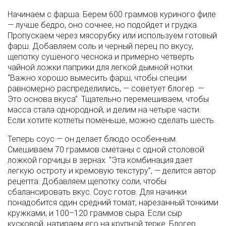
Начинаем с фарша. Берем 600 граммов куриного филе
— лучше бедро, оно сочнее, но подойдет и грудка.
Пропускаем через мясорубку или используем готовый
фарш. Добавляем соль и черный перец по вкусу,
щепотку сушеного чеснока и примерно четверть
чайной ложки паприки для легкой дымной нотки.
“Важно хорошо вымесить фарш, чтобы специи
равномерно распределились, — советует блогер. —
Это основа вкуса”. Тщательно перемешиваем, чтобы
масса стала однородной, и делим на четыре части.
Если хотите котлеты поменьше, можно сделать шесть.
Теперь соус — он делает блюдо особенным.
Смешиваем 70 граммов сметаны с одной столовой
ложкой горчицы в зернах. “Эта комбинация дает
легкую остроту и кремовую текстуру”, — делится автор
рецепта. Добавляем щепотку соли, чтобы
сбалансировать вкус. Соус готов. Для начинки
понадобится один средний томат, нарезанный тонкими
кружками, и 100–120 граммов сыра. Если сыр
кусковой, натираем его на крупной терке. Блогер