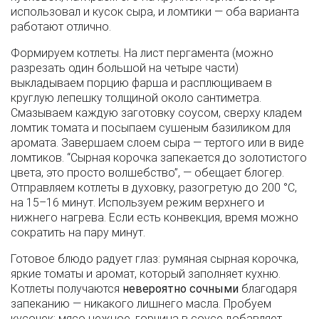
использовал и кусок сыра, и ломтики — оба варианта
работают отлично.
Формируем котлеты. На лист пергамента (можно
разрезать один большой на четыре части)
выкладываем порцию фарша и расплющиваем в
круглую лепешку толщиной около сантиметра.
Смазываем каждую заготовку соусом, сверху кладем
ломтик томата и посыпаем сушеным базиликом для
аромата. Завершаем слоем сыра — тертого или в виде
ломтиков. “Сырная корочка запекается до золотистого
цвета, это просто волшебство”, — обещает блогер.
Отправляем котлеты в духовку, разогретую до 200 °C,
на 15–16 минут. Используем режим верхнего и
нижнего нагрева. Если есть конвекция, время можно
сократить на пару минут.
Готовое блюдо радует глаз: румяная сырная корочка,
яркие томаты и аромат, который заполняет кухню.
Котлеты получаются
невероятно сочными
благодаря
запеканию — никакого лишнего масла. Пробуем
кусочек: мясо нежное, горчица в соусе добавляет