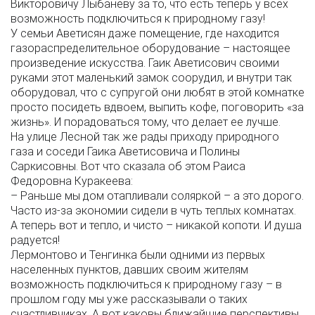
Викторовичу Лыбаневу за то, что есть теперь у всех
возможность подключиться к природному газу!
У семьи Аветисян даже помещение, где находится
газораспределительное оборудование – настоящее
произведение искусства. Гаик Аветисович своими
руками этот маленький замок соорудил, и внутри так
оборудовал, что с супругой они любят в этой комнатке
просто посидеть вдвоем, выпить кофе, поговорить «за
жизнь». И порадоваться тому, что делает ее лучше.
На улице Лесной так же рады приходу природного
газа и соседи Гаика Аветисовича и Полины
Саркисовны. Вот что сказала об этом Раиса
Федоровна Куракеева:
– Раньше мы дом отапливали соляркой – а это дорого.
Часто из-за экономии сидели в чуть теплых комнатах.
А теперь вот и тепло, и чисто – никакой копоти. И душа
радуется!
Лермонтово и Тенгинка были одними из первых
населенных пунктов, давших своим жителям
возможность подключиться к природному газу – в
прошлом году мы уже рассказывали о таких
счастливчиках. А вот каковы ближайшие перспективы