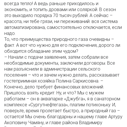
всегда тепло! А ведь раньше приходилось и
экономить, и топить дровами или соляркой. В сезон
это выходило порядка 70 тысяч рублей. А сейчас –
красота, ни тебе грязи, ни переживаний: вся система
автоматизирована, самостоятельно отключается, если
надо.
То, что преимущества природного газа очевидны –
факт. А вот что нужно для его подключения, дорого ли
обходится обладание этим чудом?
– Начали с подачи заявления, затем собрали все
необходимые документы, заключили договоры. Все
нам разъяснили в администрации сельского
поселения – что и зачем нужно делать, рассказывает
гостеприимная хозяйка Полина Саркисовна. –
Конечно, дело требует финансовых вложений.
Пришлось взять кредит. Ну, и что? Мы с мужем
работаем – он в аквапарке «Джубга», я в санаторном
комплексе «Сургутнефтегаза», платим потихоньку. И,
поверьте, время пролетает быстро, а природный газ –
остается! Мы очень благодарны и нашему главе Артуру
Акоповичу Чамяну, и главе района Владимиру