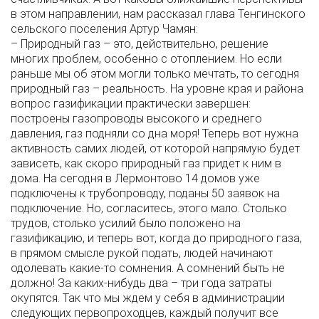
в этом направлении, нам рассказал глава Тенгинского
сельского поселения Артур Чамян:
– Природный газ – это, действительно, решение
многих проблем, особенно с отоплением. Но если
раньше мы об этом могли только мечтать, то сегодня
природный газ – реальность. На уровне края и района
вопрос газификации практически завершен:
построены газопроводы высокого и среднего
давления, газ подняли со дна моря! Теперь вот нужна
активность самих людей, от которой напрямую будет
зависеть, как скоро природный газ придет к ним в
дома. На сегодня в Лермонтово 14 домов уже
подключены к трубопроводу, поданы 50 заявок на
подключение. Но, согласитесь, этого мало. Столько
трудов, столько усилий было положено на
газификацию, и теперь вот, когда до природного газа,
в прямом смысле рукой подать, людей начинают
одолевать какие-то сомнения. А сомнений быть не
должно! За каких-нибудь два – три года затраты
окупятся. Так что мы ждем у себя в администрации
следующих первопроходцев, каждый получит все