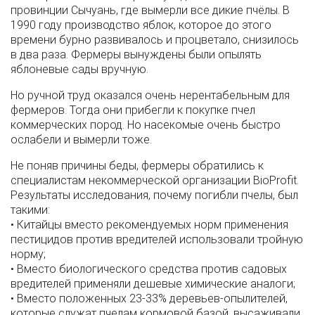
провинции Сычуань, где вымерли все дикие пчёлы. В
1990 году производство яблок, которое до этого
времени бурно развивалось и процветало, снизилось
в два раза. Фермеры вынуждены были опылять
яблоневые сады вручную.
Но ручной труд оказался очень нерентабельным для
фермеров. Тогда они прибегли к покупке пчел
коммерческих пород. Но насекомые очень быстро
ослабели и вымерли тоже.
Не поняв причины беды, фермеры обратились к
специалистам некоммерческой организации BioProfit.
Результаты исследования, почему погибли пчелы, был
такими:
• Китайцы вместо рекомендуемых норм применения
пестицидов против вредителей использовали тройную
норму;
• Вместо биологического средства против садовых
вредителей применяли дешевые химические аналоги;
• Вместо положенных 23-33% деревьев-опылителей,
которые служат пчелам кормовой базой, высаживали