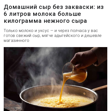
Домашний сыр без закваски: из
6 литров молока больше
килограмма нежного сыра
Только молоко и уксус — и через полчаса у вас
готов свежий сыр, мягче адыгейского и дешевле
магазинного