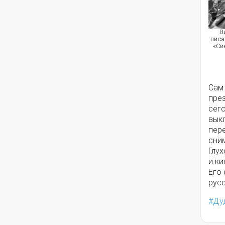
В
писа
«Си
Сам
през
сего
выкл
пер
сним
Глух
и ки
Его
русс
Ду