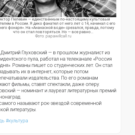
иктор Пелевин — единственным по-настоящему культовый
телем в России. Я дико фанател от него лет с 14, начинал с его
него фонаря». На «Ананасной воде» срезался, правда, потому
что он стал повторяться. Но — все равно…
Фото: papawillcall.ru
 Дмитрий Глуховский — в прошлом журналист из
идентского пула, работал на телеканале «Россия
дня». Романы пишет со студенческих лет. Он стал
адывать их в интернет, которые потом
епечатывали издательства. По его романам
ают фильмы, ставят спектакли, даже оперу.
овский — номинант и лауреат литературных премий
нонаград.
 самого называют рок-звездой современной
кой литературы.
дь
культура