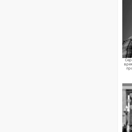
Сер
врем
пр