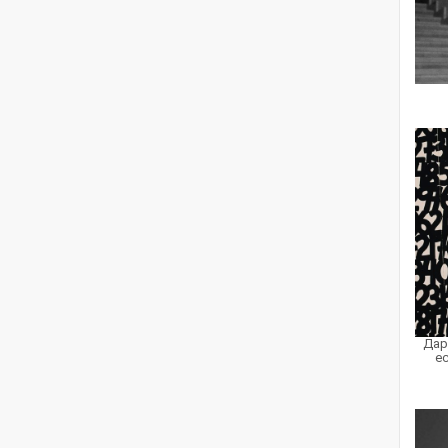
Дар
е