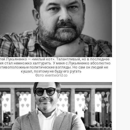
гей Лукьяненко — «милый кот». Талантливый, но в последнее
я стал немножко халтурить. У меня с Лукьяненко абсолютно
отивоположные политические взгляды. Но сам он людей не
кушал, поэтому не буду его ругать
Фото: eventworld.co