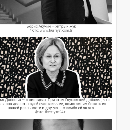
Борис Акунин — хитрый жук
Фото: www.hurriyet.com.tr
ья Донцова — «говнодел». При этом Глуховский добавил, что
сли она делает людей счастливыми, помогает им бежать из
нашей реальности в другую — спасибо ей за это.
Фото: thecity.m24.ru