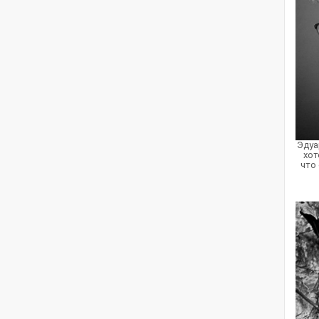
Эдуа
хот
что