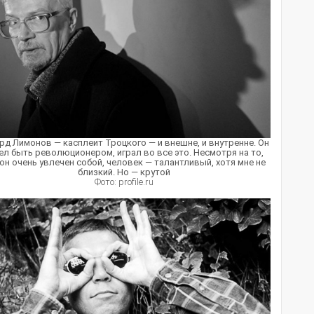
рд Лимонов — касплеит Троцкого — и внешне, и внутренне. Он
ел быть революционером, играл во все это. Несмотря на то,
 он очень увлечен собой, человек — талантливый, хотя мне не
близкий. Но — крутой
Фото: profile.ru