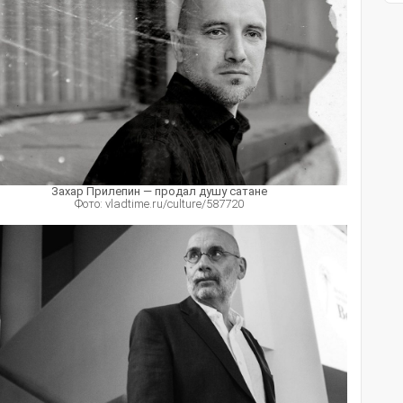
Захар Прилепин — продал душу сатане
Фото: vladtime.ru/culture/587720