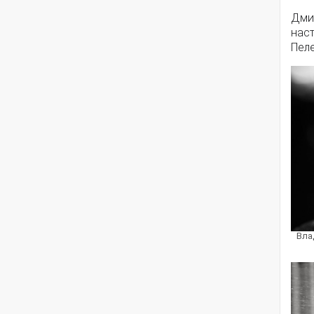
Дмит
нас
Пеле
Вла