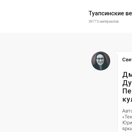
Туапсинские в
39773 материалов
Све
Дм
Ду
Пе
ку
Авт
«Те
Юри
ярк