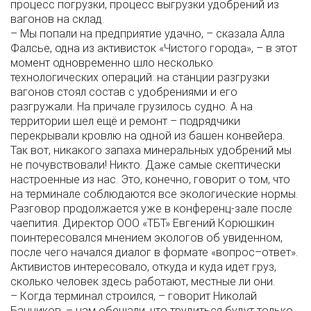
процесс погрузки, процесс выгрузки удобрений из
вагонов на склад.
– Мы попали на предприятие удачно, – сказала Алла
Фалсье, одна из активисток «Чистого города», – в этот
момент одновременно шло несколько
технологических операций: на станции разгрузки
вагонов стоял состав с удобрениями и его
разгружали. На причале грузилось судно. А на
территории шел ещё и ремонт – подрядчики
перекрывали кровлю на одной из башен конвейера.
Так вот, никакого запаха минеральных удобрений мы
не почувствовали! Никто. Даже самые скептически
настроенные из нас. Это, конечно, говорит о том, что
на терминале соблюдаются все экологические нормы.
Разговор продолжается уже в конференц-зале после
чаепития. Директор ООО «ТБТ» Евгений Корюшкин
поинтересовался мнением экологов об увиденном,
после чего начался диалог в формате «вопрос–ответ».
Активистов интересовало, откуда и куда идет груз,
сколько человек здесь работают, местные ли они.
– Когда терминал строился, – говорит Николай
Банников, – нам обещали, что трудиться будут только