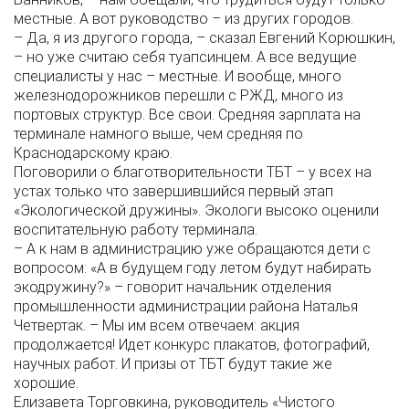
местные. А вот руководство – из других городов.
– Да, я из другого города, – сказал Евгений Корюшкин,
– но уже считаю себя туапсинцем. А все ведущие
специалисты у нас – местные. И вообще, много
железнодорожников перешли с РЖД, много из
портовых структур. Все свои. Средняя зарплата на
терминале намного выше, чем средняя по
Краснодарскому краю.
Поговорили о благотворительности ТБТ – у всех на
устах только что завершившийся первый этап
«Экологической дружины». Экологи высоко оценили
воспитательную работу терминала.
– А к нам в администрацию уже обращаются дети с
вопросом: «А в будущем году летом будут набирать
экодружину?» – говорит начальник отделения
промышленности администрации района Наталья
Четвертак. – Мы им всем отвечаем: акция
продолжается! Идет конкурс плакатов, фотографий,
научных работ. И призы от ТБТ будут такие же
хорошие.
Елизавета Торговкина, руководитель «Чистого