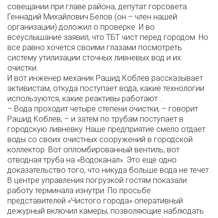
совещании при главе района, депутат горсовета
Геннадий Михайлович Белов (он – член нашей
организации) доложил о проверке. И во
всеуслышание заявил, что ТБТ чист перед городом. Но
все равно хочется своими глазами посмотреть
систему утилизации сточных ливневых вод и их
очистки.
И вот инженер механик Рашид Коблев рассказывает
активистам, откуда поступает вода, какие технологии
используются, какие реактивы работают…
– Вода проходит четыре степени очистки, – говорит
Рашид Коблев, – и затем по трубам поступает в
городскую ливневку. Наше предприятие смело отдает
воды со своих очистных сооружений в городской
коллектор. Вот опломбированный вентиль, вот
отводная труба на «Водоканал». Это еще одно
доказательство того, что никуда больше вода не течет.
В центре управления погрузкой гостям показали
работу терминала изнутри. По просьбе
представителей «Чистого города» оперативный
дежурный включил камеры, позволяющие наблюдать