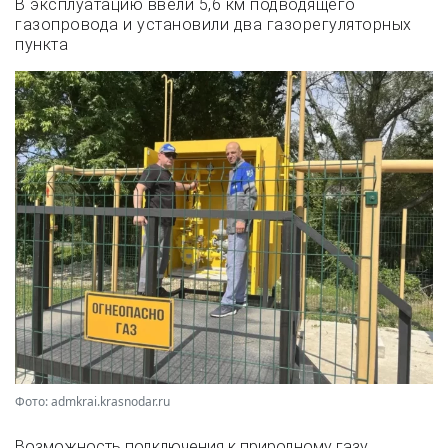
В эксплуатацию ввели 5,6 км подводящего
газопровода и установили два газорегуляторных
пункта
Фото: admkrai.krasnodar.ru
Возможность подключения к природному газу