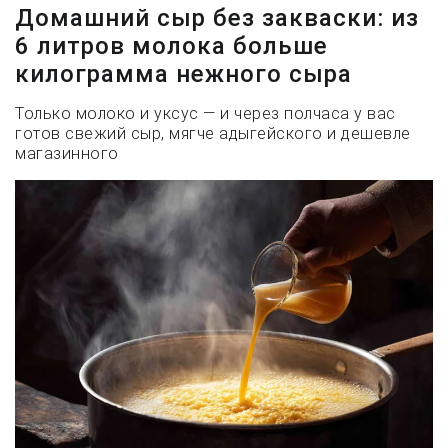
Домашний сыр без закваски: из
6 литров молока больше
килограмма нежного сыра
Только молоко и уксус — и через полчаса у вас
готов свежий сыр, мягче адыгейского и дешевле
магазинного