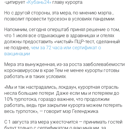
-цитирует
«Кубань24»
главу курорта.
Но с другой стороны, эта мера, по мнению мэрпа ,
позволит провести турсезон в условиях пандемии.
Напомним, сегодня оперштаб принял решение о том,
что 1 июля все отдыхающие в здравницах и отелях
должны предоставить «чистый» ПЦР-тест, сделанный
не позднее,
чем за 72 часа или сертификат о
вакцинации
Мера эта вынужденная, из-за роста завболева6емости
коронавирусом в крае.Тем не менее курорты готовы
работать и в таких условиях.
«Мы и так настрадались, локдаун, курортная отрасль
несла большие потери. Даже если мы и потеряем до
10% турпотока, гораздо важнее, что продолжим
работать, ведь при закрытии курорта можем потерять
весь турпоток», — говорит мэр Геленджика.
С 1 августа эта мера ужесточится — принимать гостей
будут только с сертификатом о вакцинации, за