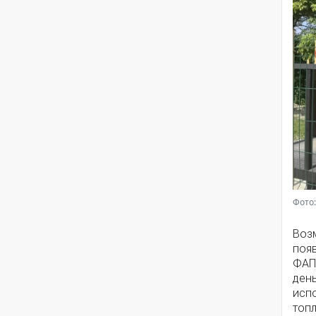
Фото:
Воз
появ
ФАП
ден
исп
топ