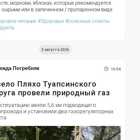
сте, моркови, яблоках, которые рекомендуется
 сырыми или в запеченном / пропаренном виде.
оровое питание
Здоровье
полезные советы
одукты
5 августа 2026
ежда Погребняк
16:04
село Пляхо Туапсинского
руга провели природный газ
ксплуатацию ввели 5,6 км подводящего
опровода и установили два газорегуляторных
кта