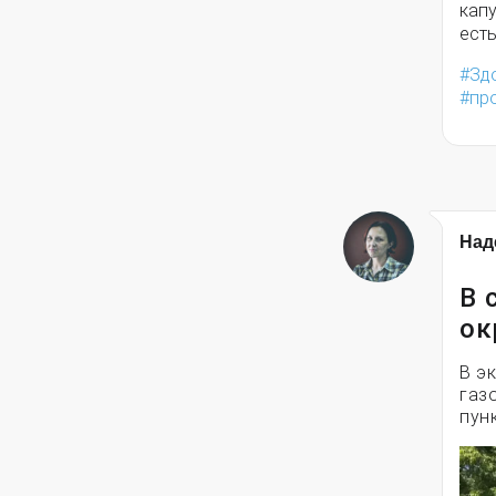
капу
есть
Зд
пр
Над
В 
ок
В э
газ
пун