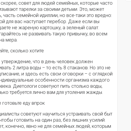
 скорее, совет для людей семейных, которые часто
изывают тарелки за своими детьми. Это, может
, часть семейной идиллии, но все-таки это вредно:
ой для вас наступает перебор. Даже если вы
аете не жареную картошку, а зеленый салат.
арайтесь не развивать такую привычку, во всем
на мера.
ейте, сколько хотите
 утверждение, что в день человек должен
вать 2 литра воды – то есть 8 стаканов. Но это не
писание, и здесь есть свои оговорки – с оглядкой
индивидуальные особенности организма каждого
века. Диетологи советуют пить столько воды,
ько требуется лично вам для утоления жажды.
е готовьте еду впрок
циалисты советуют научиться устраивать свой быт
 чтобы готовить на один раз, без лишних усилий.
т, конечно, явно не для семейных людей, которым