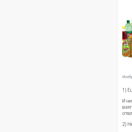
Изобр
1) Е
И ни
взят
отвл
2) Н