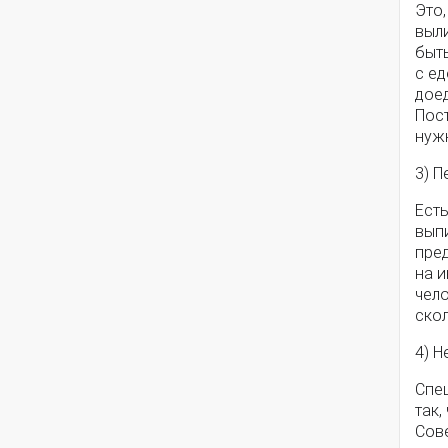
Это,
выл
быть
с ед
доед
Пост
нуж
3) П
Есть
выпи
пред
на 
чело
скол
4) Н
Спе
так,
Сове