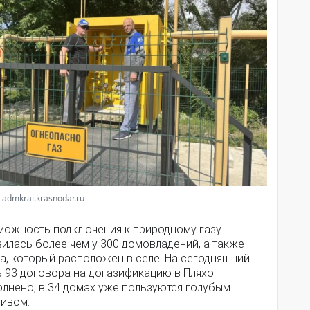
 admkrai.krasnodar.ru
можность подключения к природному газу
илась более чем у 300 домовладений, а также
а, который расположен в селе. На сегодняшний
ь 93 договора на догазификацию в Пляхо
олнено, в 34 домах уже пользуются голубым
ливом.