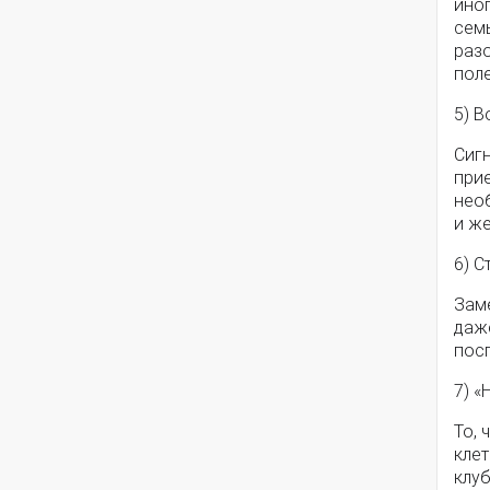
ино
семь
разо
поле
5) 
Сиг
при
нео
и ж
6) С
Зам
даже
пос
7) 
То, 
клет
клуб