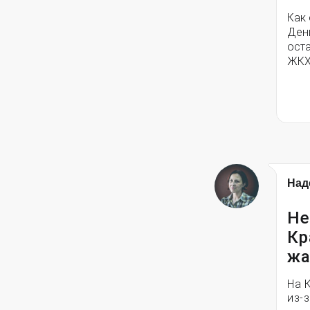
Как
Ден
ост
ЖКХ
Над
Не
Кр
жа
На 
из-