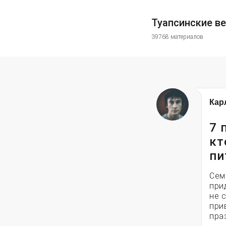
Туапсинские в
39768 материалов
Кар
7 
кт
пи
Сем
при
не 
при
пра