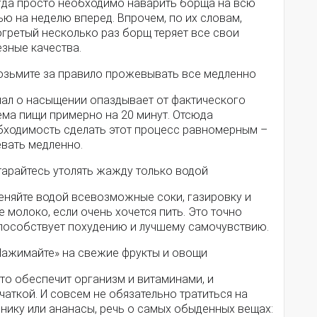
гда просто необходимо наварить борща на всю
ю на неделю вперед. Впрочем, по их словам,
гретый несколько раз борщ теряет все свои
зные качества.
Возьмите за правило прожевывать все медленно
нал о насыщении опаздывает от фактического
ема пищи примерно на 20 минут. Отсюда
бходимость сделать этот процесс равномерным –
евать медленно.
тарайтесь утолять жажду только водой
еняйте водой всевозможные соки, газировку и
 молоко, если очень хочется пить. Это точно
пособствует похудению и лучшему самочувствию.
«Нажимайте» на свежие фрукты и овощи
что обеспечит организм и витаминами, и
чаткой. И совсем не обязательно тратиться на
нику или ананасы, речь о самых обыденных вещах: