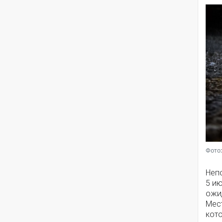
Фото:
Непо
5 и
ожи
Мес
кото