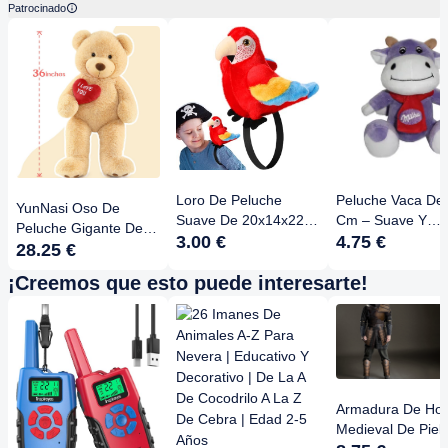
Patrocinado
Loro De Peluche
Peluche Vaca De
YunNasi Oso De
Suave De 20x14x22
Cm – Suave Y
Peluche Gigante De
Cm – Decoración
3.00 €
Abrazable Con
4.75 €
80 Cm – Osito Teddy
28.25 €
Pirata, Compañero De
Relleno De Algod
Marrón Con Corazón
¡Creemos que esto puede interesarte!
Juego, Ligero Y
PP, Ideal Pa’
Y Cinta – Suave Y
Acolchado, Ideal Para
Compañía,
Esponjoso, Ideal Para
Fiestas Temáticas,
Decoración Y Re
Abrazar – Regalo
Cumpleaños Y
Pa’ Bebés, Niños
Perfecto Para
Cosplay, Colorido Y
Adultos
Cumpleaños, San
Realista
Valentín O Navidad
Armadura De Ho
Medieval De Piel