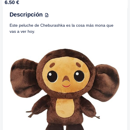
Habilidad Para Toda
6.50 €
| Regalo Kawaii Para
La Familia
Fans
Descripción
Este peluche de Cheburashka es la cosa más mona que
vas a ver hoy.