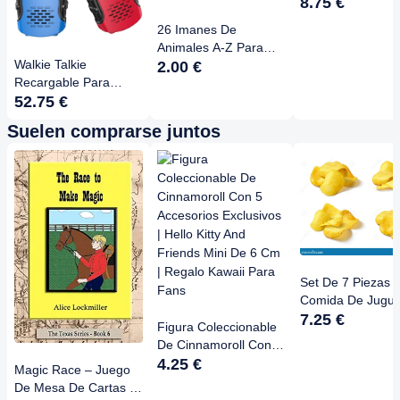
Sintética | Set Do
8.75 €
Individual Para
26 Imanes De
Vikingo, Caballer
Animales A-Z Para
LARP, Disfraz De
Walkie Talkie
Nevera | Educativo Y
2.00 €
Halloween
Recargable Para
Decorativo | De La A
Niños Con Brújula, 48
52.75 €
De Cocodrilo A La Z
Horas De Autonomía
De Cebra | Edad 2-5
Suelen comprarse juntos
Y 3 Km De Alcance –
Años
Pack De 3 Unidades
Set De 7 Piezas 
Comida De Jugue
Pan Rebanado Y
7.25 €
Figura Coleccionable
Croissants Realis
De Cinnamoroll Con 5
Para Cocinas Y
Accesorios Exclusivos
4.25 €
Magic Race – Juego
Escaparates
| Hello Kitty And
De Mesa De Cartas Y
Friends Mini De 6 Cm