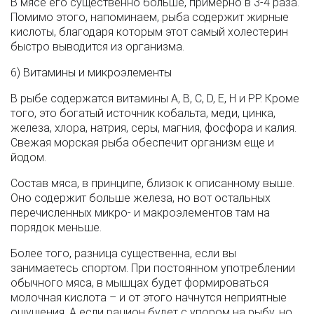
В мясе его существенно больше, примерно в 3-4 раза.
Помимо этого, напоминаем, рыба содержит жирные
кислоты, благодаря которым этот самый холестерин
быстро выводится из организма.
6) Витамины и микроэлементы
В рыбе содержатся витамины А, В, С, D, Е, Н и РР. Кроме
того, это богатый источник кобальта, меди, цинка,
железа, хлора, натрия, серы, магния, фосфора и калия.
Свежая морская рыба обеспечит организм еще и
йодом.
Состав мяса, в принципе, близок к описанному выше.
Оно содержит больше железа, но вот остальных
перечисленных микро- и макроэлементов там на
порядок меньше.
Более того, разница существенна, если вы
занимаетесь спортом. При постоянном употреблении
обычного мяса, в мышцах будет формироваться
молочная кислота – и от этого начнутся неприятные
ощущения. А если рацион будет с упором на рыбу, но