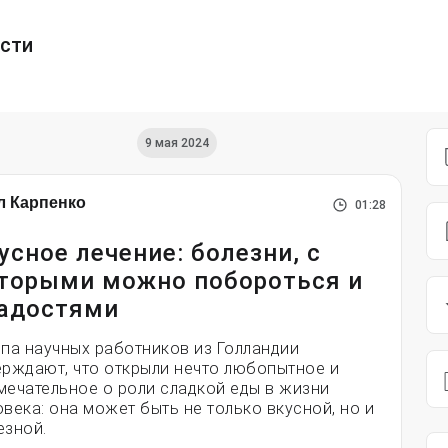
ести
9 мая 2024
л Карпенко
01:28
усное лечение: болезни, с
торыми можно побороться и
адостями
ппа научных работников из Голландии
ерждают, что открыли нечто любопытное и
мечательное о роли сладкой еды в жизни
овека: она может быть не только вкусной, но и
езной.