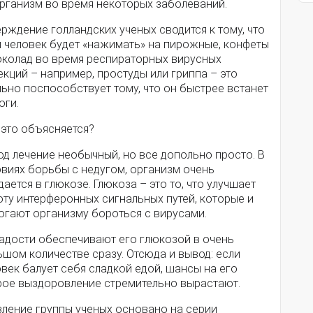
организм во время некоторых заболеваний.
рждение голландских ученых сводится к тому, что
и человек будет «нажимать» на пирожные, конфеты
околад во время респираторных вирусных
кций – например, простуды или гриппа – это
ьно поспособствует тому, что он быстрее встанет
оги.
 это объясняется?
д лечение необычный, но все допольно просто. В
овиях борьбы с недугом, организм очень
ается в глюкозе. Глюкоза – это то, что улучшает
ту интерферонных сигнальных путей, которые и
огают организму бороться с вирусами.
ладости обеспечивают его глюкозой в очень
шом количестве сразу. Отсюда и вывод: если
век балует себя сладкой едой, шансы на его
рое выздоровление стремительно вырастают.
вление группы ученых основано на серии