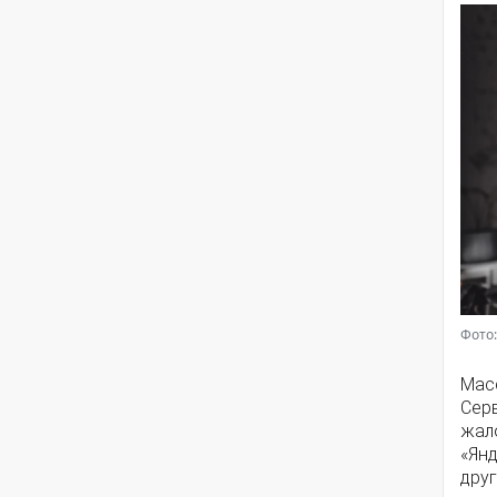
Фото:
Мас
Серв
жал
«Янд
друг