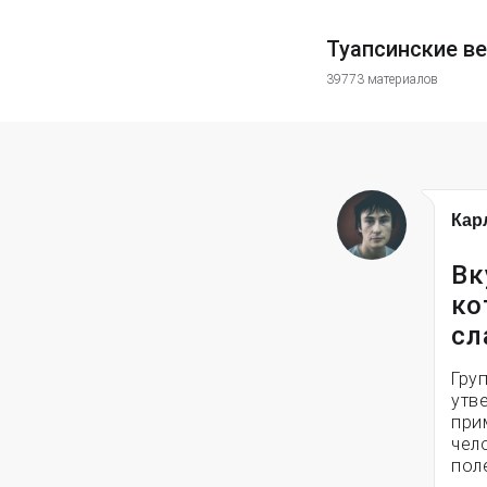
Туапсинские в
39773 материалов
Кар
Вк
ко
сл
Гру
утв
при
чел
пол