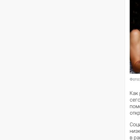
Фото:
Как
сег
помо
откр
Соц
низ
в ра