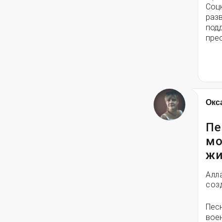
Соц
разв
под
пре
Окс
Пе
мо
жи
Алл
соз
Пес
вое