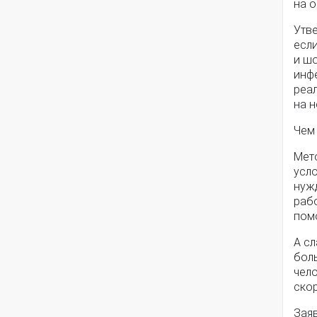
на 
Утве
есл
и ш
инфе
реал
на н
Чем
Мето
усл
нужд
рабо
пом
А с
боль
чело
ско
Зая