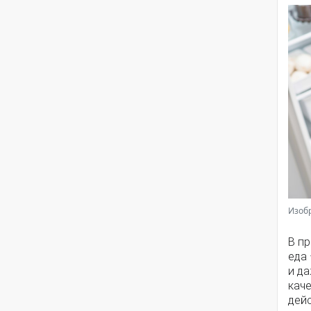
Изоб
В п
еда 
и д
каче
дей