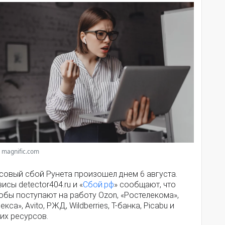
 magnific.com
совый сбой Рунета произошел днем 6 августа.
исы detector404.ru и «
Сбой.рф
» сообщают, что
обы поступают на работу Ozon, «Ростелекома»,
екса», Avito, РЖД, Wildberries, Т-банка, Picabu и
их ресурсов.