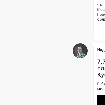
Стат
Моск
Нов
обла
Над
7,
пл
Ку
В б
мил