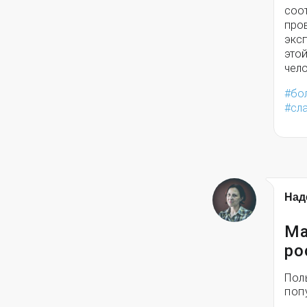
соо
про
экс
этой
чел
бо
сл
Над
Ма
ро
Пол
поп