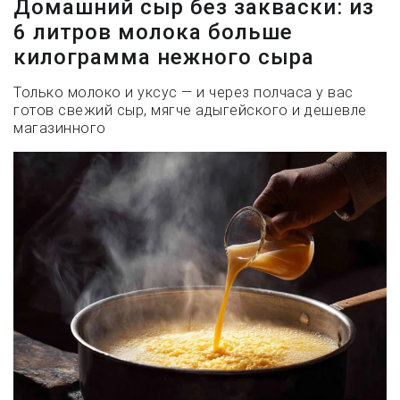
Домашний сыр без закваски: из
6 литров молока больше
килограмма нежного сыра
Только молоко и уксус — и через полчаса у вас
готов свежий сыр, мягче адыгейского и дешевле
магазинного