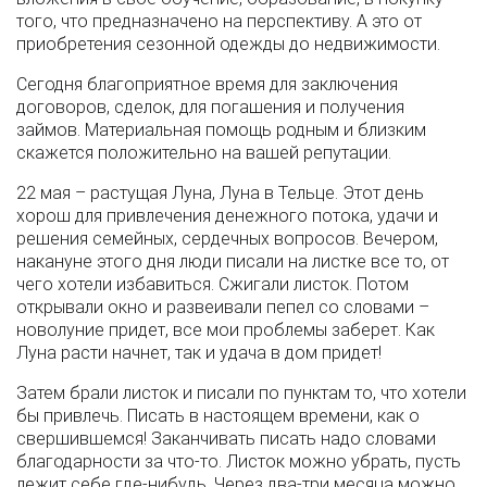
того, что предназначено на перспективу. А это от
приобретения сезонной одежды до недвижимости.
Сегодня благоприятное время для заключения
договоров, сделок, для погашения и получения
займов. Материальная помощь родным и близким
скажется положительно на вашей репутации.
22 мая – растущая Луна, Луна в Тельце. Этот день
хорош для привлечения денежного потока, удачи и
решения семейных, сердечных вопросов. Вечером,
накануне этого дня люди писали на листке все то, от
чего хотели избавиться. Сжигали листок. Потом
открывали окно и развеивали пепел со словами –
новолуние придет, все мои проблемы заберет. Как
Луна расти начнет, так и удача в дом придет!
Затем брали листок и писали по пунктам то, что хотели
бы привлечь. Писать в настоящем времени, как о
свершившемся! Заканчивать писать надо словами
благодарности за что-то. Листок можно убрать, пусть
лежит себе где-нибудь. Через два-три месяца можно