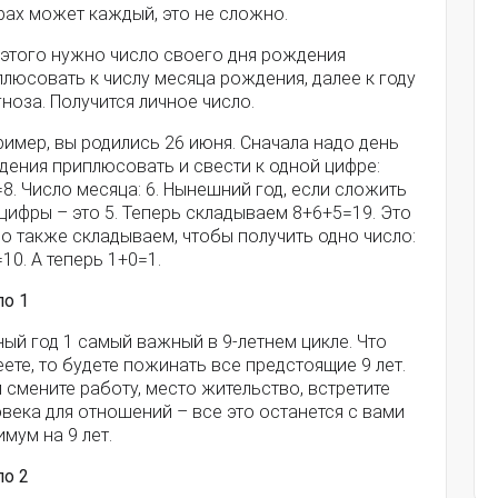
рах может каждый, это не сложно.
 этого нужно число своего дня рождения
люсовать к числу месяца рождения, далее к году
ноза. Получится личное число.
имер, вы родились 26 июня. Сначала надо день
дения приплюсовать и свести к одной цифре:
8. Число месяца: 6. Нынешний год, если сложить
цифры – это 5. Теперь складываем 8+6+5=19. Это
о также складываем, чтобы получить одно число:
10. А теперь 1+0=1.
ло 1
ый год 1 самый важный в 9-летнем цикле. Что
ете, то будете пожинать все предстоящие 9 лет.
 смените работу, место жительство, встретите
века для отношений – все это останется с вами
мум на 9 лет.
ло 2