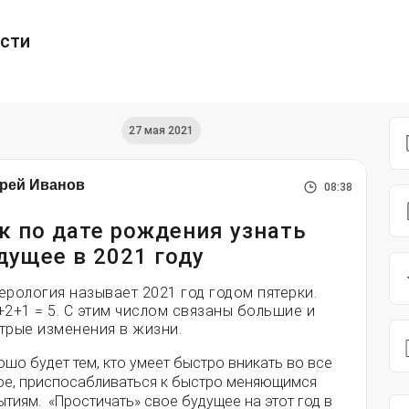
ести
27 мая 2021
рей Иванов
08:38
к по дате рождения узнать
дущее в 2021 году
ерология называет 2021 год годом пятерки.
+2+1 = 5. С этим числом связаны большие и
трые изменения в жизни.
шо будет тем, кто умеет быстро вникать во все
ое, приспосабливаться к быстро меняющимся
тиям. «Простичать» свое будущее на этот год в