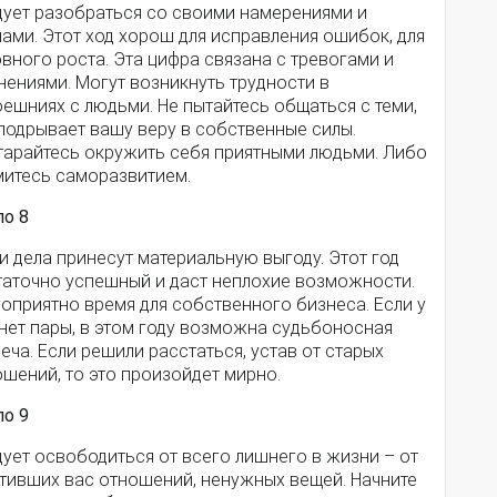
дует разобраться со своими намерениями и
ами. Этот ход хорош для исправления ошибок, для
вного роста. Эта цифра связана с тревогами и
ениями. Могут возникнуть трудности в
ешниях с людьми. Не пытайтесь общаться с теми,
подрывает вашу веру в собственные силы.
тарайтесь окружить себя приятными людьми. Либо
митесь саморазвитием.
ло 8
 дела принесут материальную выгоду. Этот год
таточно успешный и даст неплохие возможности.
оприятно время для собственного бизнеса. Если у
нет пары, в этом году возможна судьбоносная
еча. Если решили расстаться, устав от старых
шений, то это произойдет мирно.
ло 9
ует освободиться от всего лишнего в жизни – от
отивших вас отношений, ненужных вещей. Начните