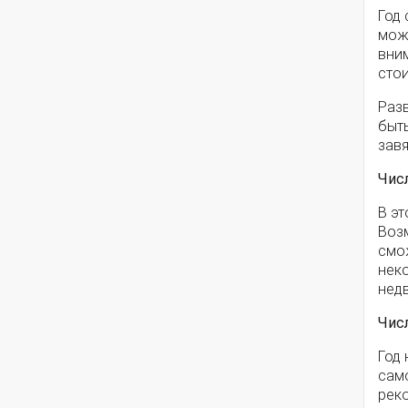
Год 
може
вни
сто
Разв
быт
завя
Чис
В эт
Воз
смож
нек
недв
Чис
Год 
само
реко