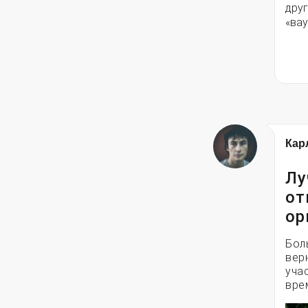
друг
«вау
Кар
Лу
от
ор
Бол
вер
уча
вре