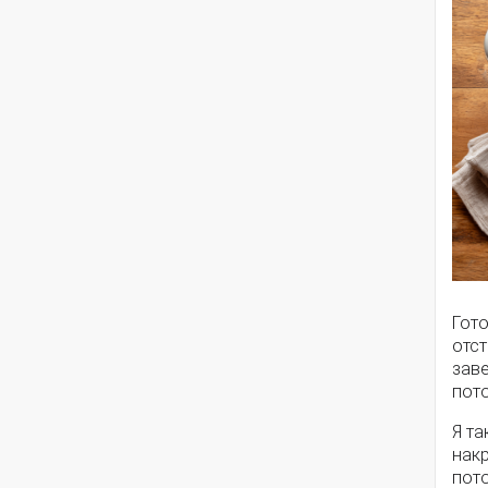
Гот
отст
заве
пот
Я та
накр
пото