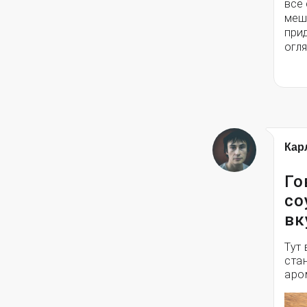
все 
меш
прид
огля
Кар
Го
со
вк
Тут 
ста
аро