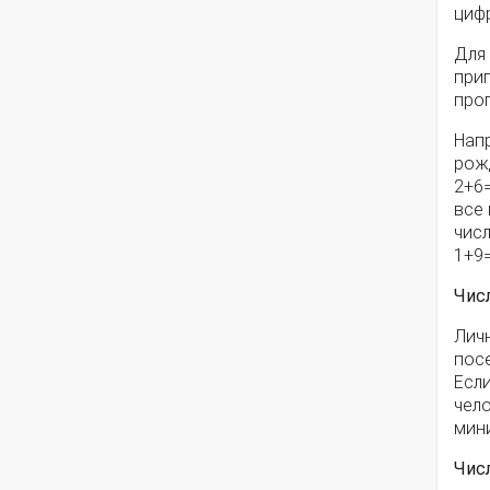
циф
Для
прип
прог
Напр
рож
2+6=
все 
числ
1+9=
Чис
Личн
посе
Если
чело
мини
Чис