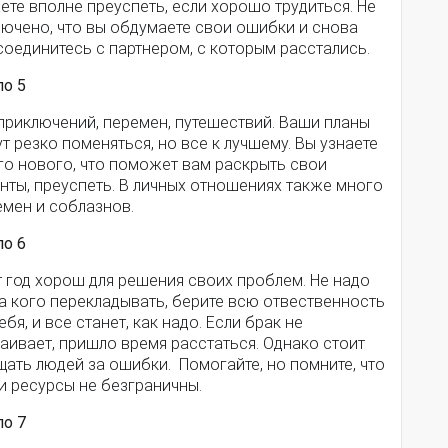
те вполне преуспеть, если хорошо трудиться. Не
лючено, что вы обдумаете свои ошибки и снова
оединитесь с партнером, с которым расстались.
ло 5
приключений, перемен, путешествий. Ваши планы
т резко поменяться, но все к лучшему. Вы узнаете
го нового, что поможет вам раскрыть свои
нты, преуспеть. В личных отношениях также много
емен и соблазнов.
ло 6
 год хорош для решения своих проблем. Не надо
а кого перекладывать, берите всю отвественность
ебя, и все станет, как надо. Если брак не
аивает, пришло время расстаться. Однако стоит
ать людей за ошибки. Помогайте, но помните, что
и ресурсы не безграничны.
ло 7