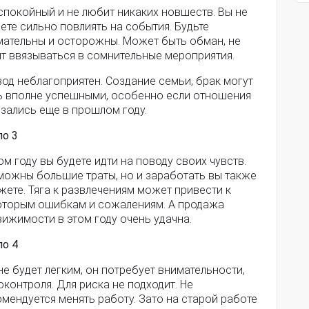
спокойный и не любит никаких новшеств. Вы не
те сильно повлиять на события. Будьте
мательны и осторожны. Может быть обман, не
ит ввязываться в сомнительные мероприятия.
од неблагоприятен. Создание семьи, брак могут
ь вполне успешными, особенно если отношения
зались еще в прошлом году.
ло 3
ом году вы будете идти на поводу своих чувств.
можны большие траты, но и заработать вы также
ете. Тяга к развлечениям может привести к
оторым ошибкам и сожалениям. А продажа
ижимости в этом году очень удачна.
ло 4
не будет легким, он потребует внимательности,
контроля. Для риска не подходит. Не
мендуется менять работу. Зато на старой работе