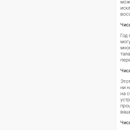
може
иск
восс
Чис
Год 
могу
мно
тала
пер
Чис
Этот
ни н
на с
устр
прощ
ваш
Чис