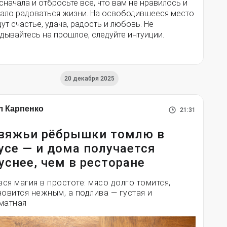
сначала и отбросьте все, что вам не нравилось и
ало радоваться жизни. На освободившееся место
ут счастье, удача, радость и любовь. Не
дывайтесь на прошлое, следуйте интуиции.
20 декабря 2025
л Карпенко
21:31
вяжьи рёбрышки томлю в
усе — и дома получается
уснее, чем в ресторане
вся магия в простоте: мясо долго томится,
новится нежным, а подлива — густая и
матная