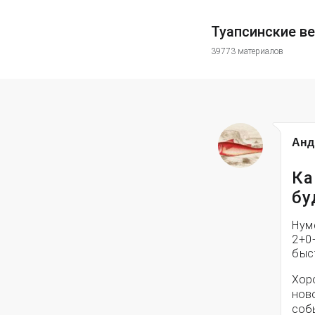
Туапсинские в
39773 материалов
Анд
Ка
бу
Нум
2+0
быс
Хоро
нов
собы