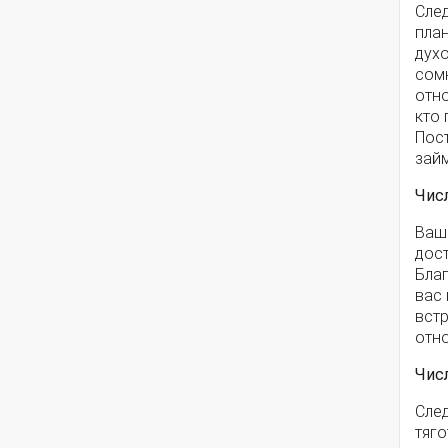
Сле
план
духо
сомн
отно
кто 
Пос
зай
Чис
Ваши
дос
Благ
вас 
встр
отно
Чис
След
тяг