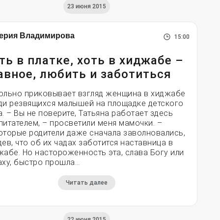
23 июня 2015
ерия Владимирова
15:00
ть в платке, хоть в хиджабе –
авное, любить и заботиться
ольно приковывает взгляд женщина в хиджабе
ди резвящихся малышей на площадке детского
а. – Вы не поверите, Татьяна работает здесь
питателем, – просветили меня мамочки. –
оторые родители даже сначала заволновались,
дев, что об их чадах заботится наставница в
жабе. Но настороженность эта, слава Богу или
аху, быстро прошла…
Читать далее
22 июня 2015