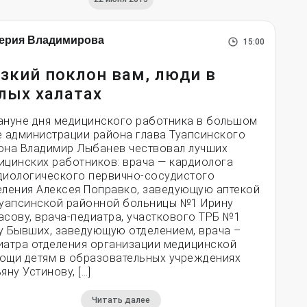
ерия Владимирова
15:00
зкий поклон вам, люди в
лых халатах
ануне дня медицинского работника в большом
е администрации района глава Туапсинского
она Владимир Лыбанев чествовал лучших
ицинских работников: врача — кардиолога
диологического первично-сосудистого
еления Алексея Поправко, заведующую аптекой
Туапсинской районной больницы №1 Ирину
асову, врача-педиатра, участкового ТРБ №1
у Бывших, заведующую отделением, врача –
иатра отделения организации медицинской
ощи детям в образовательных учреждениях
яну Устинову, […]
Читать далее