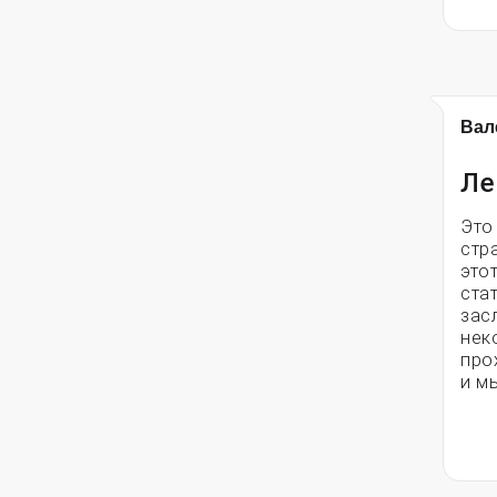
Вал
Ле
Это 
стр
это
ста
зас
нек
про
и мы