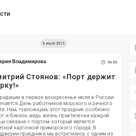
ести
6 июля 2015
ерия Владимирова
06:00
итрий Стоянов: «Порт держит
рку!»
традиции в первое воскресенье июля в России
ечается День работников морского и речного
та. Нам, туапсинцам, этот праздник особенно
ог и близок, ведь жизнь практически каждой
ьи связана с портом, который является
итной карточкой приморского города. В
ддверии праздника мы встретились с одним из