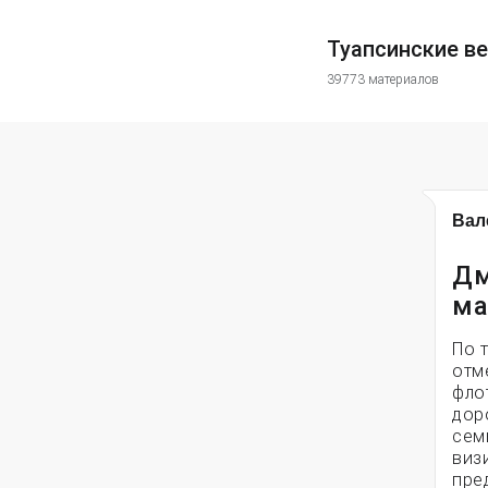
Туапсинские в
39773 материалов
Вал
Дм
ма
По 
отм
фло
дор
сем
виз
пре