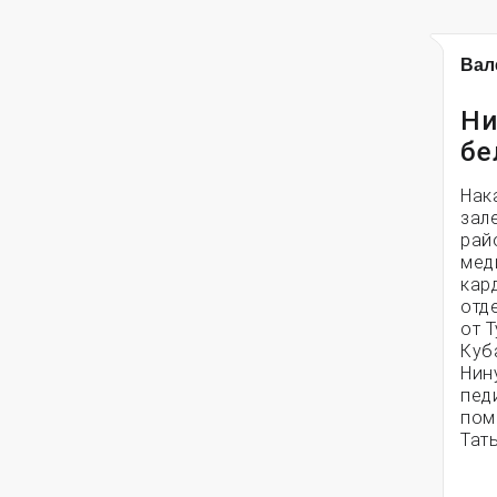
Вал
Ни
бе
Нак
зал
рай
мед
кар
отд
от 
Куб
Нин
пед
пом
Тать