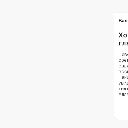
Вал
Хо
гл
Нев
сре
сад
вос
Нек
уви
хид
Алл