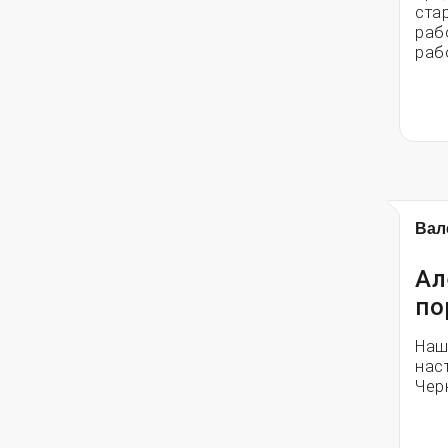
ста
раб
раб
Вал
Ал
по
Наш
нас
Чер