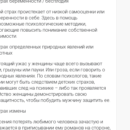
трах беременности / бесплодия
й страх проистекает от низкой самооценки или
веренности в себе. Здесь в помощь
возможные психологические методики,
огающие повысить понимание собственной
чимости.
Страх определенных природных явлений или
отных
тоящий ужас у женщины чаще всего вызывают
, грызуны или пауки. Или гроза, если говорить о
одных явлениях. По словам психологов, такие
и могут быть следствием детских страхов,
вивших след на психике – либо так проявляется
йство женщины демонстрировать свою
защитность, чтобы побудить мужчину защитить ее.
трах измены
сения потерять любимого человека зачастую и
ажается в приписывании ему романов на стороне,