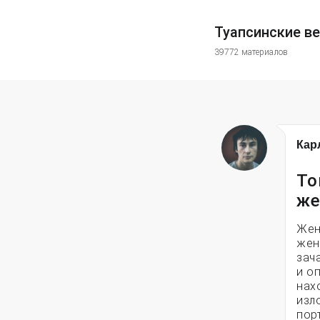
Туапсинские в
39772 материалов
Кар
То
же
Жен
жен
зач
и о
нах
изл
пор