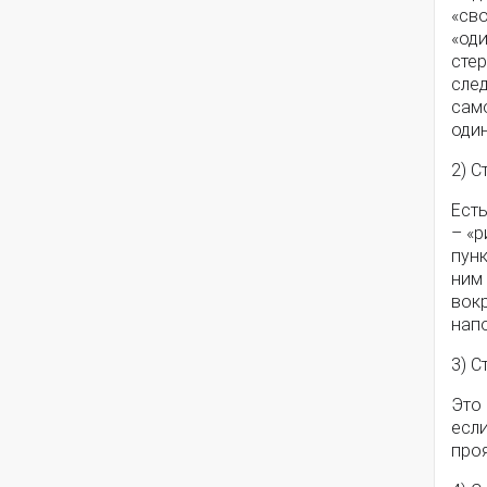
«св
«оди
стер
след
сам
оди
2) С
Ест
– «р
пунк
ним
вок
нап
3) С
Это
если
проя