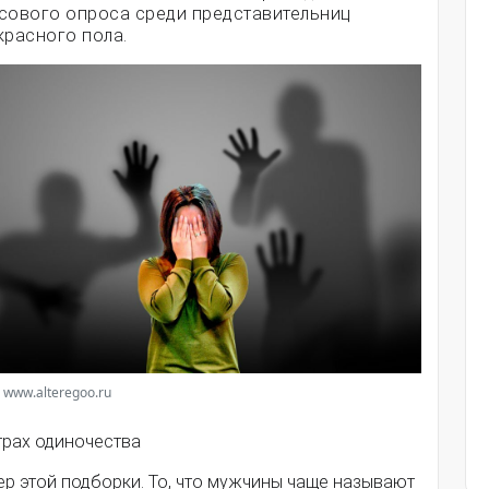
сового опроса среди представительниц
красного пола.
 www.alteregoo.ru
трах одиночества
ер этой подборки. То, что мужчины чаще называют