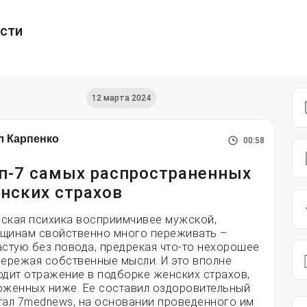
ести
12 марта 2024
л Карпенко
00:58
п-7 самых распространенных
нских страхов
ская психика восприимчивее мужской,
щинам свойственно много переживать –
астую без повода, предрекая что-то нехорошее
пережая собственные мысли. И это вполне
одит отражение в подборке женских страхов,
оженных ниже. Ее составил оздоровительный
тал 7mednews, на основании проведенного им