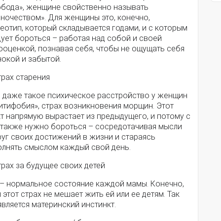
обода», женщине свойственно называть
ночеством». Для женщины это, конечно,
еотип, который складывается годами, и с которым
ует бороться – работая над собой и своей
ооценкой, познавая себя, чтобы не ощущать себя
нокой и забытой.
трах старения
ь даже такое психическое расстройство у женщин
итифобия», страх возникновения морщин. Этот
т напрямую вырастает из предыдущего, и потому с
 также нужно бороться – сосредотачивая мысли
руг своих достижений в жизни и стараясь
олнять смыслом каждый свой день.
трах за будущее своих детей
 – нормальное состояние каждой мамы. Конечно,
 этот страх не мешает жить ей или ее детям. Так
вляется материнский инстинкт.