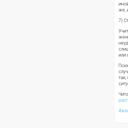
иной
же,
7) 
Учи
жен
неуд
слиш
или 
Псих
случ
так,
ситу
Чит
рас
же