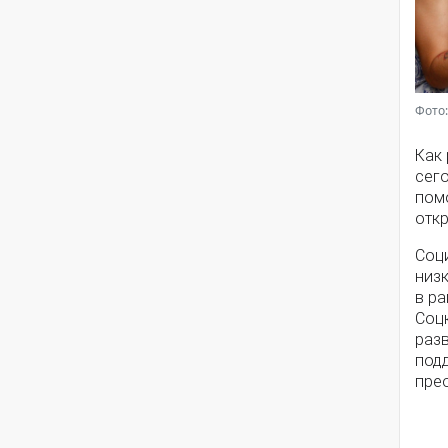
Фото:
Как
сег
помо
откр
Соц
низ
в ра
Соц
разв
под
пре