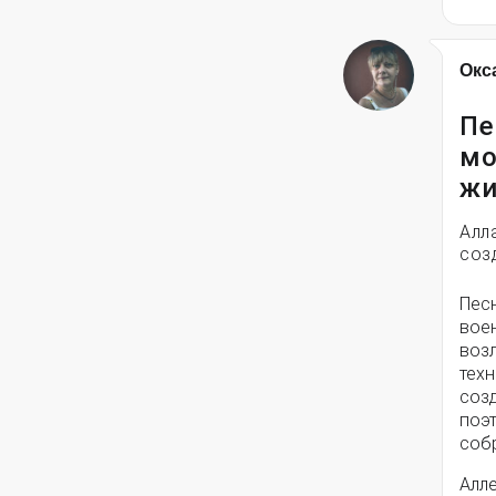
Окс
Пе
мо
жи
Алл
соз
Пес
вое
воз
техн
соз
поэ
собр
Алле