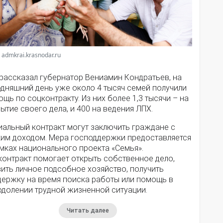
 admkrai.krasnodar.ru
 рассказал губернатор Вениамин Кондратьев, на
одняшний день уже около 4 тысяч семей получили
щь по соцконтракту. Из них более 1,3 тысячи – на
ытие своего дела, и 400 на ведения ЛПХ.
иальный контракт могут заключить граждане с
ким доходом. Мера господдержки предоставляется
мках национального проекта «Семья».
контракт помогает открыть собственное дело,
ить личное подсобное хозяйство, получить
держку на время поиска работы или помощь в
одолении трудной жизненной ситуации.
Читать далее