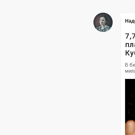
Над
7,
пл
Ку
В б
мил