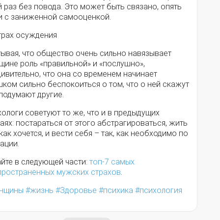
 раз без повода. Это может быть связано, опять
 и с заниженной самооценкой.
Страх осуждения
тывая, что общество очень сильно навязывает
щине роль «правильной» и «послушно»,
ивительно, что она со временем начинает
ком сильно беспокоиться о том, что о ней скажут
подумают другие.
ологи советуют то же, что и в предыдущих
аях: постараться от этого абстрагироваться, жить
 как хочется, и вести себя – так, как необходимо по
ации.
айте в следующей части:
топ-7 самых
пространенных мужских страхов
.
нщины
жизнь
Здоровье
психика
психология