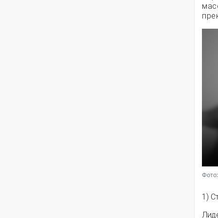
мас
пре
Фото:
1) С
Лид