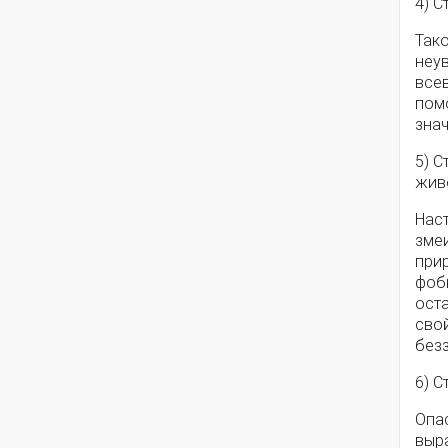
4) С
Тако
неу
все
пом
зна
5) 
жив
Нас
змеи
прир
фоби
оста
сво
без
6) С
Опа
выр