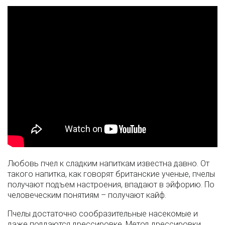
Любовь пчел к сладким напиткам известна давно. От
такого напитка, как говорят британские ученые, пчелы
получают подъем настроения, впадают в эйфорию. По
человеческим понятиям – получают кайф.
Пчелы достаточно сообразительные насекомые и
даже поддаются дрессировке. Метод дрессировки