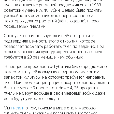
пчел на опыление растений предложил еще в 1933
советский учёный А. Ф. Губин. Целью было поднять
урожайность семенников клевера красного и
некоторых других растений (лён, люцерна), плохо
посещаемых пчёлами.
Опыт ученого используется и сейчас. Практика
подтвердила ценность этого открытия, которое
позволяет посылать работать пчел по заданию. При
этом для опыления культур «дрессированных» пчел
требуется в 20 раз меньше, чем обычных.
В процессе дрессировки Губиным было предложено
поместить в улей кормушку с сиропом, имеющим
запах той культуры, на которую требуется направить
пчел. При этом концентрация сахара в сиропе должна
быть не менее 9 процентов. Ниже 4, 25 процента,
пчелы не берут вообще в свой медовый зобик, даже
если будут умирать с голода.
Мы
писали
о том, почему в мире стали массово
гибнуть пчелы. С каждым годом ситуация только