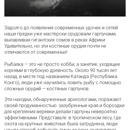
Задолго до появления современных удочек и сетей
наши предки уже мастерски орудовали гарпунами,
вылавливая гигантских сомов в реках Африки.
Удивительно, но эти костяные орудия почти не
отличаются от современных!
Рыбалка — это не просто хобби, а занятие, уходящее
корнями в глубокую древность. Около 90 тысяч лет
назад, в месте под названием Катанда (Республика
Конго), люди уже научились ловить рыбу с помощью
сложных орудий — костяных гарпунов.
Эти находки, обнаруженные археологами, поражают
своей продуманностью: зазубренные края и бороздки
для крепления веревки делали гарпуны невероятно
эффективными. Представьте: в тропическом лесу, где
охота на крупных животных была затруднена, люди
нашли способ добывать пищу из реки, вылавливая