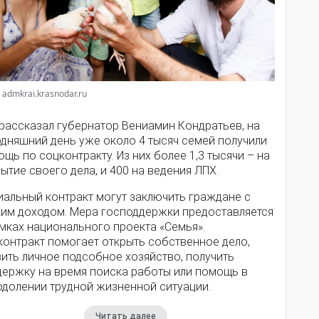
 admkrai.krasnodar.ru
 рассказал губернатор Вениамин Кондратьев, на
одняшний день уже около 4 тысяч семей получили
щь по соцконтракту. Из них более 1,3 тысячи – на
ытие своего дела, и 400 на ведения ЛПХ.
иальный контракт могут заключить граждане с
ким доходом. Мера господдержки предоставляется
мках национального проекта «Семья».
контракт помогает открыть собственное дело,
ить личное подсобное хозяйство, получить
держку на время поиска работы или помощь в
одолении трудной жизненной ситуации.
Читать далее