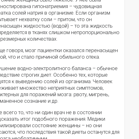
гностирована гипонатриемия – чудовищная
атка солей натрия в организме. Если организм
тывает нехватку соли – притом, что он
енасыщен жидкостью (водой) – то эта жидкость
пределяется в тканях слишком непропорционально
чрезмерных количествах.
ще говоря, мозг пациентки оказался перенасыщен
ой, что и стало причиной обильного отека.
ушение водно-электролитного баланса – обычное
едствие строгих диет. Особенно тех, которые
ятся к выведению солей из организма. Человек
еживает множество неприятных симптомов,
ктерных для поражений мозга: рвоту, мигрень,
маненное сознание и др.
 всего то, что ни один врач не в состоянии
дсказать итог подобного поражения. Медики
билизировали состояние женщины – но они
аются, что последствия такой диеты останутся для
мозга необратимыми.