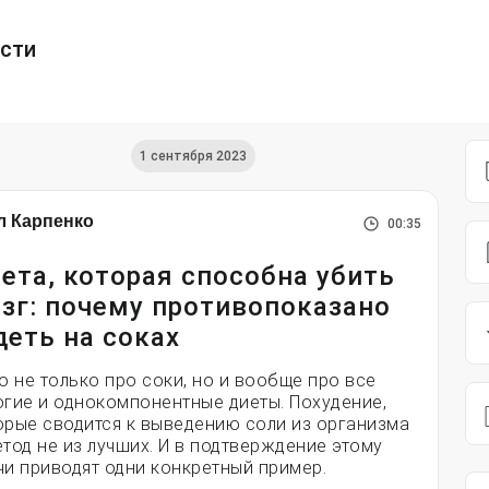
ести
1 сентября 2023
л Карпенко
00:35
ета, которая способна убить
зг: почему противопоказано
деть на соках
то не только про соки, но и вообще про все
огие и однокомпонентные диеты. Похудение,
орые сводится к выведению соли из организма
етод не из лучших. И в подтверждение этому
чи приводят одни конкретный пример.