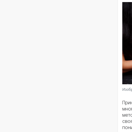
Изобр
Прин
мног
мето
своя
пони