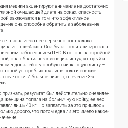
одня медики акцентируют внимание на достаточно
улярной очищающей диете на соках, опасность
рой заключается в том, что эффективное
удение она способна обратить в заболевание
а.
 лет назад из-за нее серьезно пострадала
щина из Тель-Авива. Она была госпитализирована
ерьёзным заболеванием ЦНС. В погоне за стройной
рой, она обратилась к «специалисту», который и
екомендовал ей эту особую очищающую диету –
 которой употребляются лишь вода и свежие
товые соки. И больше ничего, в течение 3-х
ль.
 признать, результат был действительно очевиден.
да женщина попала на больничную койку, ее вес
авлял лишь 40 кг. Но заплатить за это пришлось
олько дорого, что потом едва ли это имело какое-
начение.
тояние женщины было тяжелое. У нее была