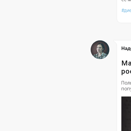
ди
Над
Ма
ро
Пол
поп