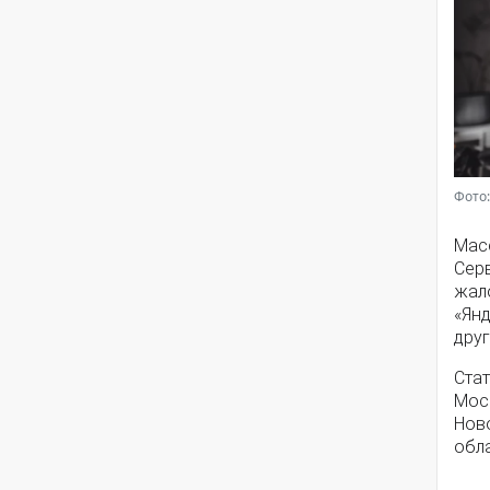
Фото:
Мас
Серв
жал
«Янд
друг
Стат
Моск
Нов
обла