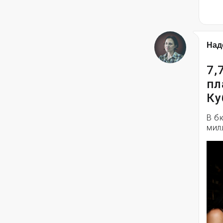
Над
7,
пл
Ку
В б
мил