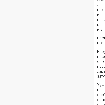
диа
нехв
испы
пер
рас
и в 
Про
влаг
Нар
посл
свод
пер
хара
зату
Хуже
пре
ста
опас
ее 