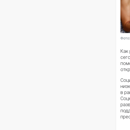
Фото:
Как
сег
помо
откр
Соц
низ
в ра
Соц
разв
под
пре