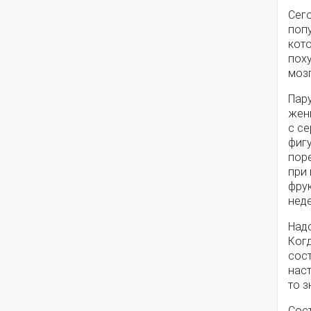
Сег
поп
кото
пох
мозг
Пару
жен
с с
фигу
пор
при
фрук
неде
Надо
Ког
сост
наст
то з
Сос