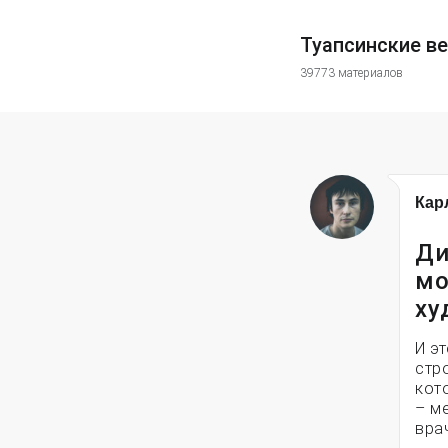
Туапсинские в
39773 материалов
Кар
Ди
мо
ху
И э
стр
кот
– м
вра