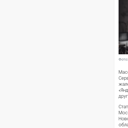
Фото:
Мас
Серв
жал
«Янд
друг
Стат
Моск
Нов
обла