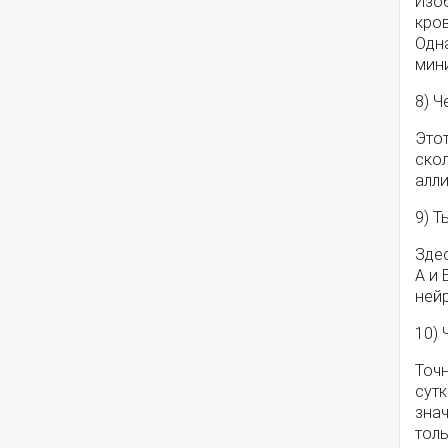
Изо
кров
Одн
мини
8) Ч
Этот
скол
алл
9) 
Зде
А и 
ней
10) 
Точн
сутк
знач
тол