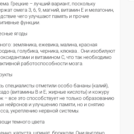
ема. Грецкие – лучший вариант, поскольку
ржат омега 3, 6, 9, магний, витамин Е и мелатонин,
едствие чего улучшают память и прочие
нитивные функции.
Лесные ягоды
ного: земляника, ежевика, малина, красная
одина, голубика, черника, клюква… Они изобилуют
иоксидантами и витамином С, что так необходимо
 активной работоспособности мозга.
рукты
ь специалисты отметили особо бананы (калий),
адо (витамины В и Е; жирные кислоты) и кожуру
ок – все это способствует не только образованию
ых нейронов и улучшению памяти, но и снятию
есса, укреплению нервной системы.
Овощи темного цвета
енно: капуста, шпинат, брокколи. Они выгодно