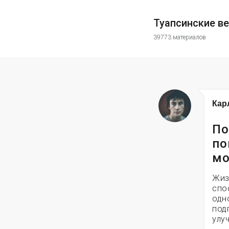
Туапсинские в
39773 материалов
Кар
По
по
мо
Жиз
спо
одн
под
улу