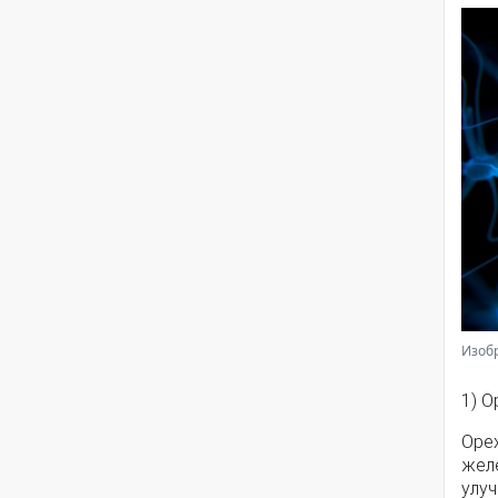
Изобр
1) О
Орех
жел
улуч