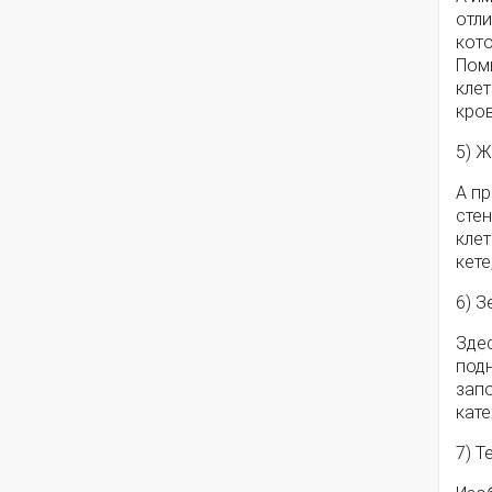
отл
кот
Поми
клет
кро
5) 
А п
сте
клет
кете
6) З
Зде
под
запо
кат
7) 