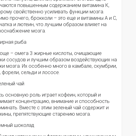
ичаются повышенным содержанием витамина К,
орому свойственно усиливать функции мозга.
мо прочего, брокколи – это еще и витамины А и С,
чатка и лютеин, что лучшим образом влияет на
воснабжение мозга.
Жирная рыба
роще – омега 3 жирные кислоты, очищающие
нки сосудов и лучшим образом воздействующих на
ки мозга. Их особенно много в камбале, скумбрии,
, форели, сельди и лососе.
еленый чай
сь основную роль играет кофеин, который и
нимает концентрацию, внимание и способность
минать. Вместе с этим зеленый чай содержит и
ехины, препятствующие старению мозга.
Темный шоколад