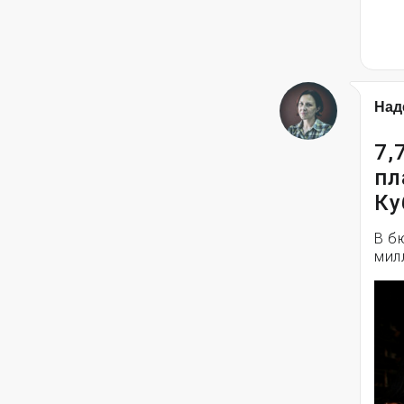
Над
7,
пл
Ку
В б
мил