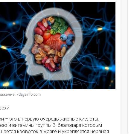
ажение: 7daysinfo.com
рехи
и – это в первую очередь жирные кислоты,
езо и витамины группы В, благодаря которым
шается кровоток в мозге и укрепляется нервная