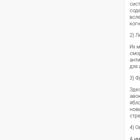
сист
соде
всл
ког
2) 
Их м
смор
ант
для
3) Ф
Здес
авок
ябл
нов
стр
4) 
А им