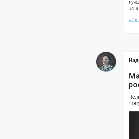
луч
кон
Зд
Над
Ма
ро
Пол
поп