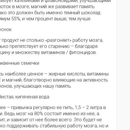
билует катехинами и флавоноидами, улучшающими
оток в мозге; магний же развивает память.
ако это должен быть именно темный шоколад:
мум 55%, и чем процент выше, тем лучше.
еснок
 продукт не столько «разгоняет» работу мозга,
ько препятствует его старению – благодаря
ицину и множеству витаминов / фитонцидов.
Тыквенные семечки
сь наиболее ценное – жирные кислоты, витамины
Е и магний, благотворно влияющие на активность
ронов, улучшающих нашу память.
Чистая, кипяченая вода
ее – привычка регулярно ее пить, 1,5 – 2 литра в
и. Ведь мозг на 80% состоит именно из нее, а
ит, и зависит от нее более всего. Это будет не
ько поддерживать стабильную работу мозга, но и