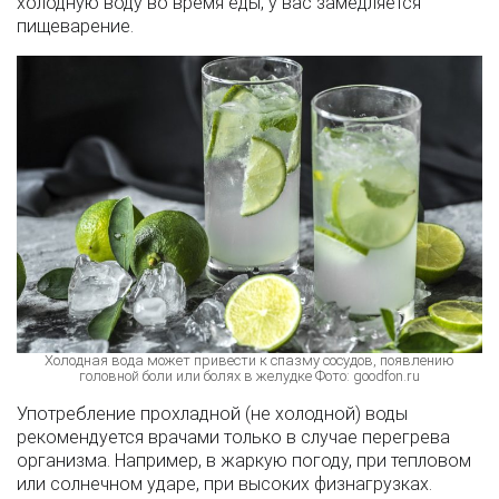
холодную воду во время еды, у вас замедляется
пищеварение.
Холодная вода может привести к спазму сосудов, появлению
головной боли или болях в желудке Фото: goodfon.ru
Употребление прохладной (не холодной) воды
рекомендуется врачами только в случае перегрева
организма. Например, в жаркую погоду, при тепловом
или солнечном ударе, при высоких физнагрузках.