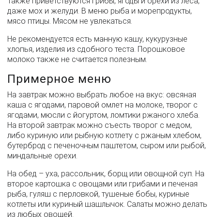
Также приветствуются грибы, ягоды и орехи из леса,
даже мох и желуди. В меню рыба и морепродукты,
мясо птицы. Мясом не увлекаться.
Не рекомендуется есть манную кашу, кукурузные
хлопья, изделия из сдобного теста. Порошковое
молоко также не считается полезным.
Примерное меню
На завтрак можно выбрать любое на вкус: овсяная
каша с ягодами, паровой омлет на молоке, творог с
ягодами, мюсли с йогуртом, ломтики ржаного хлеба.
На второй завтрак можно съесть творог с медом,
либо куриную или рыбную котлету с ржаным хлебом,
бутерброд с печеночным паштетом, сыром или рыбой,
миндальные орехи.
На обед – уха, рассольник, борщ или овощной суп. На
второе картошка с овощами или грибами и печеная
рыба, гуляш с перловкой, тушеные бобы, куриные
котлеты или куриный шашлычок. Салаты можно делать
из любых овощей.