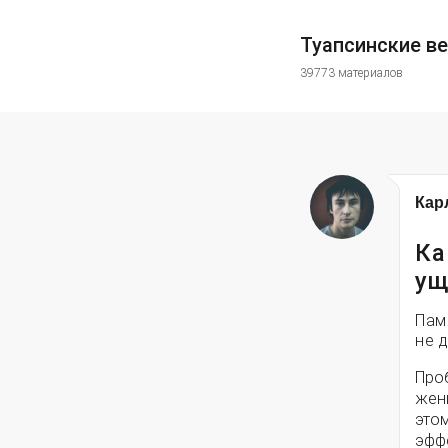
Туапсинские в
39773 материалов
Кар
Ка
ущ
Пам
не 
Про
женщ
это
эффе