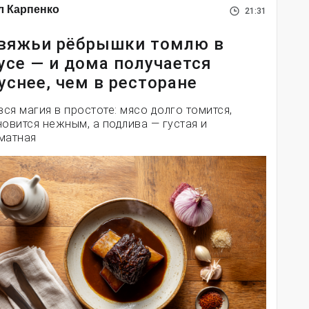
л Карпенко
21:31
вяжьи рёбрышки томлю в
усе — и дома получается
уснее, чем в ресторане
вся магия в простоте: мясо долго томится,
новится нежным, а подлива — густая и
матная