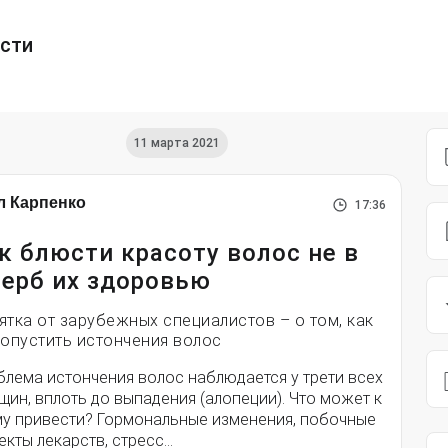
ести
11 марта 2021
л Карпенко
17:36
к блюсти красоту волос не в
ерб их здоровью
ятка от зарубежных специалистов – о том, как
допустить истончения волос
блема истончения волос наблюдается у трети всех
ин, вплоть до выпадения (алопеции). Что может к
му привести? Гормональные изменения, побочные
кты лекарств, стресс…