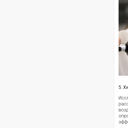
5. 
Иссл
рас
возд
опр
эффе