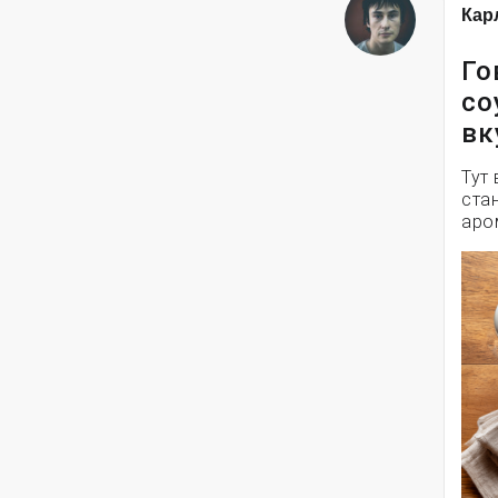
Кар
Го
со
вк
Тут 
ста
аро