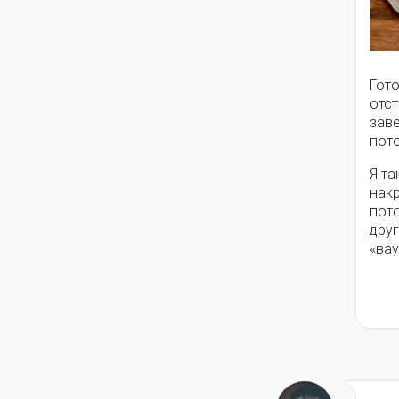
Гот
отст
заве
пот
Я та
накр
пото
друг
«вау