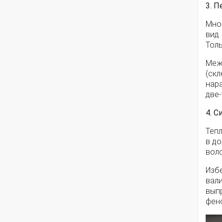
3. 
Мно
вид.
Тол
Меж
(ск
нар
две-
4. С
Теп
в д
воло
Избе
вали
вып
фен