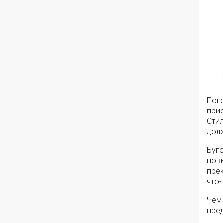
Пого
прис
Стил
долж
Буго
пов
пре
что-
Чем
пре