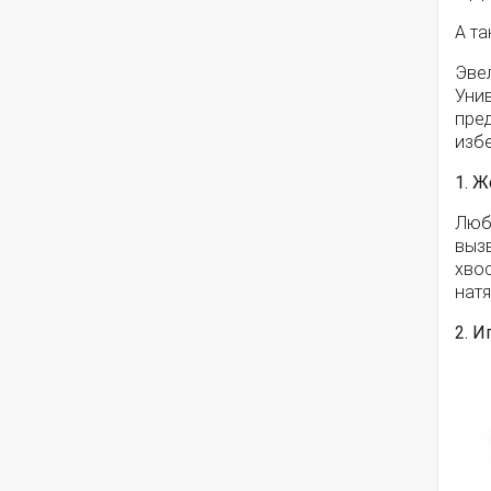
А та
Эве
Уни
пред
избе
1. 
Люб
вызв
хвос
нат
2. И