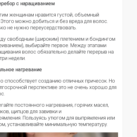
Перебор с наращиванием
гим женщинам нравится густой, объемный
 Этого можно добиться и без вреда для волос.
ько не нужно переусердствовать.
ду свободным (широким) плетением и бондингом
леиванием), выбирайте первое. Между этапами
ащивания волос обязательно делайте перерыв на
три недели.
ильное нагревание
ло способствует созданию отличных причесок. Но
олгосрочной перспективе это не очень хорошо для
с.
гайте постоянного нагревания, горячих масел,
ков, щипцов для завивки и
рямления. Пользуясь утюгом для выпрямления или
ом, устанавливайте минимальную температуру.