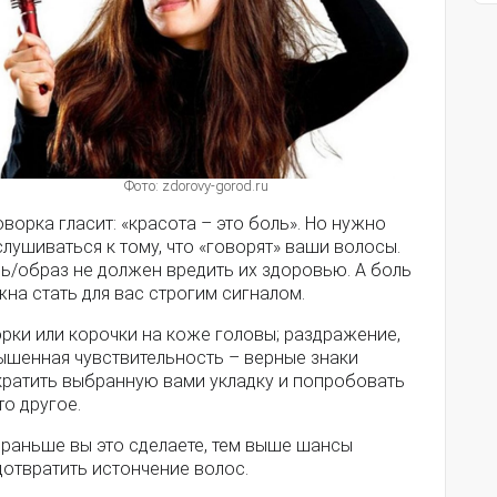
Фото: zdorovy-gorod.ru
ворка гласит: «красота – это боль». Но нужно
лушиваться к тому, что «говорят» ваши волосы.
ь/образ не должен вредить их здоровью. А боль
на стать для вас строгим сигналом.
рки или корочки на коже головы; раздражение,
ышенная чувствительность – верные знаки
кратить выбранную вами укладку и попробовать
то другое.
 раньше вы это сделаете, тем выше шансы
дотвратить истончение волос.