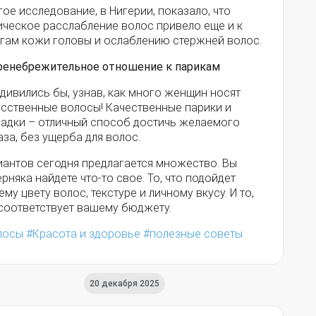
ое исследование, в Нигерии, показало, что
ическое расслабление волос привело еще и к
гам кожи головы и ослаблению стержней волос.
Пренебрежительное отношение к парикам
дивились бы, узнав, как много женщин носят
усственные волосы! Качественные парики и
ладки – отличный способ достичь желаемого
за, без ущерба для волос.
иантов сегодня предлагается множество. Вы
рняка найдете что-то свое. То, что подойдет
му цвету волос, текстуре и личному вкусу. И то,
 соответствует вашему бюджету.
лосы
Красота и здоровье
полезные советы
20 декабря 2025