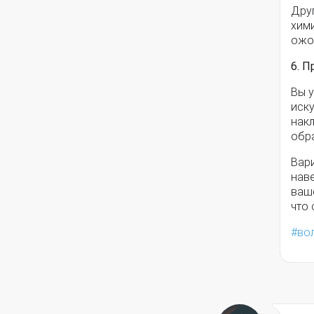
Друг
хим
ожо
6. 
Вы у
иск
нак
обра
Вар
наве
ваше
что
во