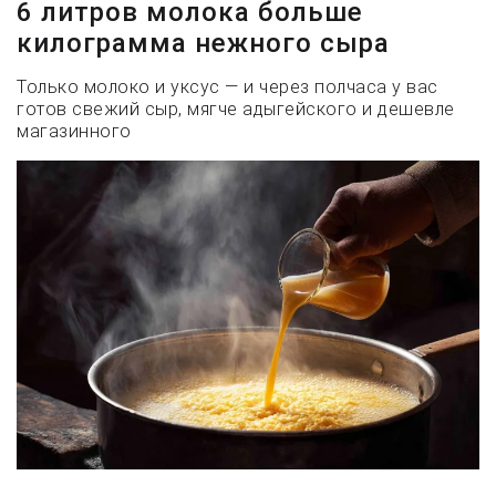
6 литров молока больше
килограмма нежного сыра
Только молоко и уксус — и через полчаса у вас
готов свежий сыр, мягче адыгейского и дешевле
магазинного