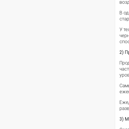
возд
В о
стар
У те
чер
спос
2) 
Про
част
уров
Сам
ежев
Еже
разв
3) 