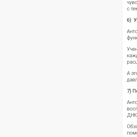
чув
с те
6) 
Анто
фун
Учен
каж
рас
А э
дав
7) 
Ант
восп
ДНК,
Обзо
помо