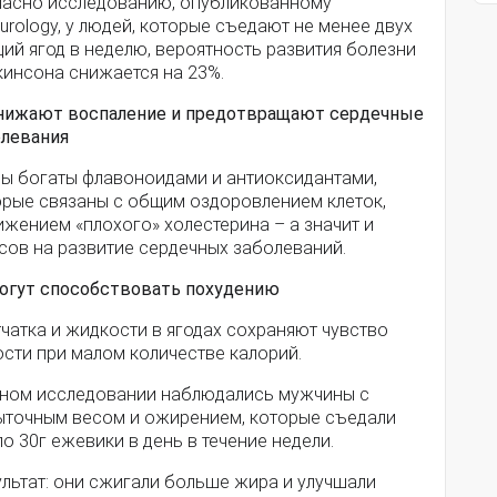
ласно исследованию, опубликованному
urology, у людей, которые съедают не менее двух
ий ягод в неделю, вероятность развития болезни
кинсона снижается на 23%.
Снижают воспаление и предотвращают сердечные
олевания
ды богаты флавоноидами и антиоксидантами,
орые связаны с общим оздоровлением клеток,
жением «плохого» холестерина – а значит и
сов на развитие сердечных заболеваний.
Могут способствовать похудению
чатка и жидкости в ягодах сохраняют чувство
сти при малом количестве калорий.
дном исследовании наблюдались мужчины с
ыточным весом и ожирением, которые съедали
о 30г ежевики в день в течение недели.
ультат: они сжигали больше жира и улучшали