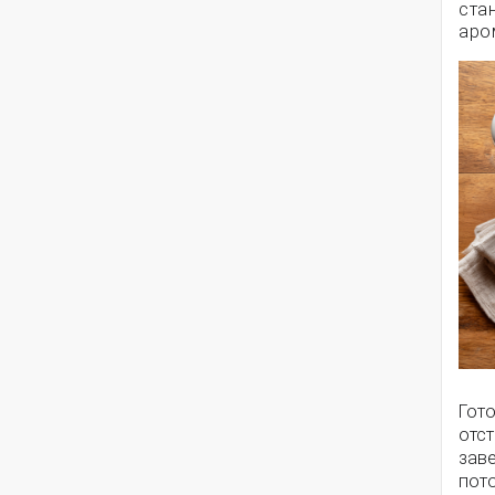
ста
аро
Гот
отст
заве
пот