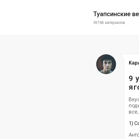
Туапсинские в
39768 материалов
Кар
9 
яг
Вку
под
все
1) 
Анто