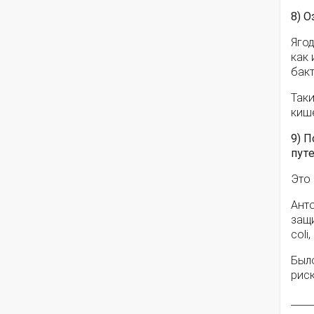
8) 
Яго
как
бакт
Так
киш
9) 
пут
Это
Ант
защ
coli
Было
риск
____