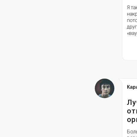
Я та
накр
пото
друг
«вау
Кар
Лу
от
ор
Бол