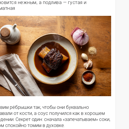
новится нежным, а подлива — густая и
матная
овим рёбрышки так, чтобы они буквально
авали от кости, а соус получился как в хорошем
дении. Секрет один: сначала «запечатываем» соки,
ом спокойно томим в духовке.