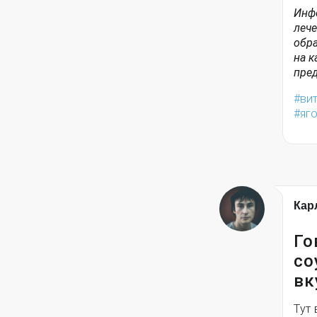
Инфо
лече
обра
на к
пред
ви
яг
Кар
Го
со
вк
Тут 