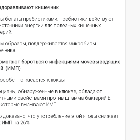
Оздоравливают кишечник
ды богаты пребиотиками. Пребиотики действуют
 источники энергии для полезных кишечных
ерий.
им образом, поддерживается микробиом
ечника.
Помогают бороться с инфекциями мочевыводящих
ей (ИМП)
 особенно касается клюквы.
оцианы, обнаруженные в клюкве, обладают
итными свойствами против штамма бактерий E.
, которые вызывают ИМП.
 доказано, что употребление этой ягоды снижает
 ИМП на 26%.
______