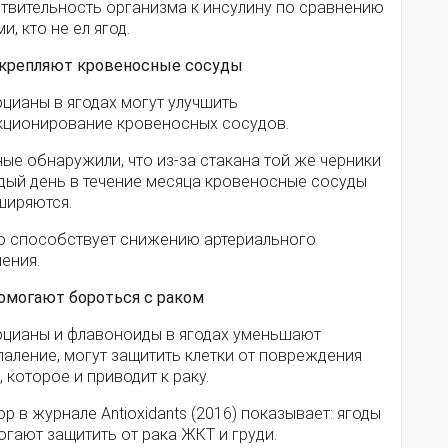
ствительность организма к инсулину по сравнению
ми, кто не ел ягод.
Укрепляют кровеносные сосуды
цианы в ягодах могут улучшить
кционирование кровеносных сосудов.
ые обнаружили, что из-за стакана той же черники
дый день в течение месяца кровеносные сосуды
ширяются.
то способствует снижению артериального
ления.
Помогают бороться с раком
оцианы и флавоноиды в ягодах уменьшают
аление, могут защитить клетки от повреждения
 которое и приводит к раку.
р в журнале Antioxidants (2016) показывает: ягоды
гают защитить от рака ЖКТ и груди.