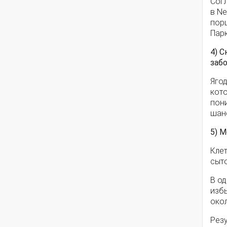
Сог
в Ne
порц
Пар
4) 
заб
Яго
кот
пони
шан
5) 
Клет
сыто
В о
изб
окол
Рез